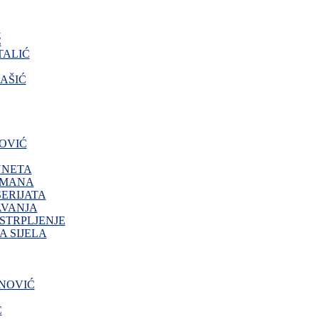
O
Ć
ALIĆ
AŠIĆ
OVIĆ
NNETA
IMANA
ERIJATA
AVANJA
 STRPLJENJE
 SIJELA
NOVIĆ
Ć