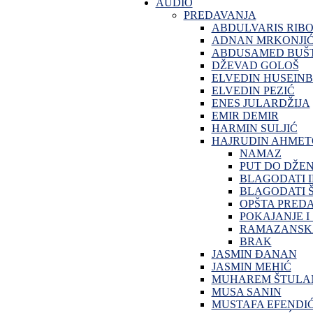
AUDIO
PREDAVANJA
ABDULVARIS RIB
ADNAN MRKONJI
ABDUSAMED BUŠT
DŽEVAD GOLOŠ
ELVEDIN HUSEINB
ELVEDIN PEZIĆ
ENES JULARDŽIJA
EMIR DEMIR
HARMIN SULJIĆ
HAJRUDIN AHMET
NAMAZ
PUT DO DŽE
BLAGODATI 
BLAGODATI Š
OPŠTA PRED
POKAJANJE I
RAMAZANSKA
BRAK
JASMIN ĐANAN
JASMIN MEHIĆ
MUHAREM ŠTULA
MUSA SANIN
MUSTAFA EFENDI