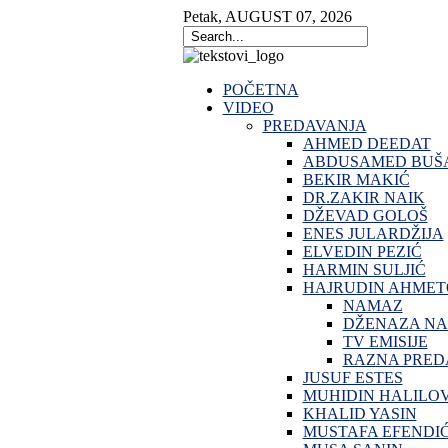
Petak
,
AUGUST
07
,
2026
POČETNA
VIDEO
PREDAVANJA
AHMED DEEDAT
ABDUSAMED BUŠA
BEKIR MAKIĆ
DR.ZAKIR NAIK
DŽEVAD GOLOŠ
ENES JULARDŽIJA
ELVEDIN PEZIĆ
HARMIN SULJIĆ
HAJRUDIN AHMET
NAMAZ
DŽENAZA N
TV EMISIJE
RAZNA PRED
JUSUF ESTES
MUHIDIN HALILO
KHALID YASIN
MUSTAFA EFENDI