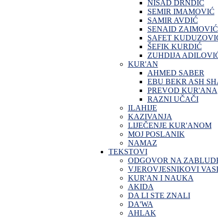
NISAD DRNDIĆ
SEMIR IMAMOVIĆ
SAMIR AVDIĆ
SENAID ZAIMOVIĆ
SAFET KUDUZOVI
ŠEFIK KURDIĆ
ZUHDIJA ADILOVI
KUR'AN
AHMED SABER
EBU BEKR ASH SH
PREVOD KUR'ANA
RAZNI UČAČI
ILAHIJE
KAZIVANJA
LIJEČENJE KUR'ANOM
MOJ POSLANIK
NAMAZ
TEKSTOVI
ODGOVOR NA ZABLUD
VJEROVJESNIKOVI VASI
KUR'AN I NAUKA
AKIDA
DA LI STE ZNALI
DA'WA
AHLAK