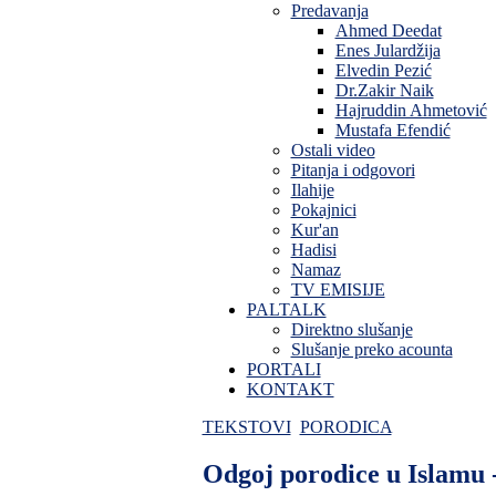
Predavanja
Ahmed Deedat
Enes Julardžija
Elvedin Pezić
Dr.Zakir Naik
Hajruddin Ahmetović
Mustafa Efendić
Ostali video
Pitanja i odgovori
Ilahije
Pokajnici
Kur'an
Hadisi
Namaz
TV EMISIJE
PALTALK
Direktno slušanje
Slušanje preko acounta
PORTALI
KONTAKT
TEKSTOVI
PORODICA
Odgoj porodice u Islamu 