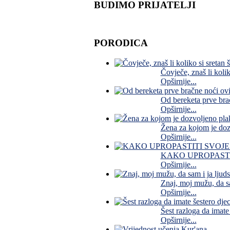
BUDIMO PRIJATELJI
PORODICA
Čovječe, znaš li koli
Opširnije...
Od bereketa prve brač
Opširnije...
Žena za kojom je doz
Opširnije...
KAKO UPROPASTI
Opširnije...
Znaj, moj mužu, da sa
Opširnije...
Šest razloga da imate
Opširnije...