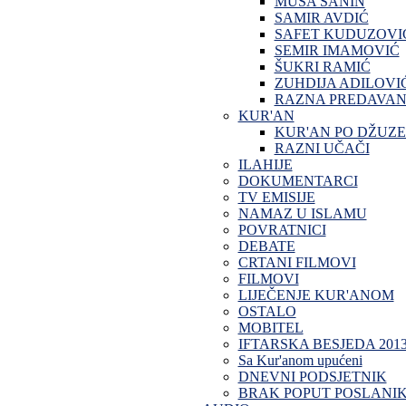
MUSA SANIN
SAMIR AVDIĆ
SAFET KUDUZOVI
SEMIR IMAMOVIĆ
ŠUKRI RAMIĆ
ZUHDIJA ADILOVI
RAZNA PREDAVAN
KUR'AN
KUR'AN PO DŽUZ
RAZNI UČAČI
ILAHIJE
DOKUMENTARCI
TV EMISIJE
NAMAZ U ISLAMU
POVRATNICI
DEBATE
CRTANI FILMOVI
FILMOVI
LIJEČENJE KUR'ANOM
OSTALO
MOBITEL
IFTARSKA BESJEDA 201
Sa Kur'anom upućeni
DNEVNI PODSJETNIK
BRAK POPUT POSLANI