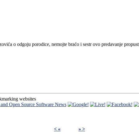
vića o odgoju porodice, nemojte braćo i sestr ovo predavanje propusti
okmarking websites
< «
» >