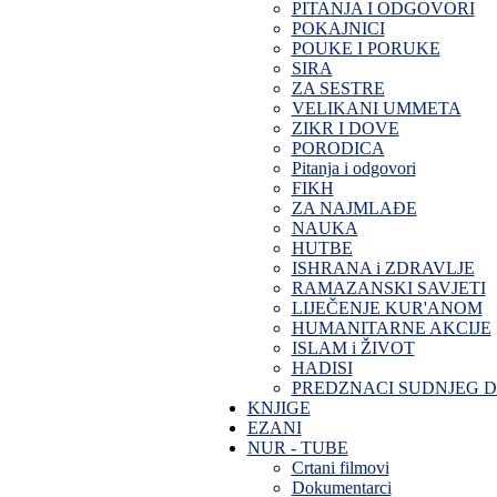
PITANJA I ODGOVORI
POKAJNICI
POUKE I PORUKE
SIRA
ZA SESTRE
VELIKANI UMMETA
ZIKR I DOVE
PORODICA
Pitanja i odgovori
FIKH
ZA NAJMLAĐE
NAUKA
HUTBE
ISHRANA i ZDRAVLJE
RAMAZANSKI SAVJETI
LIJEČENJE KUR'ANOM
HUMANITARNE AKCIJE
ISLAM i ŽIVOT
HADISI
PREDZNACI SUDNJEG 
KNJIGE
EZANI
NUR - TUBE
Crtani filmovi
Dokumentarci