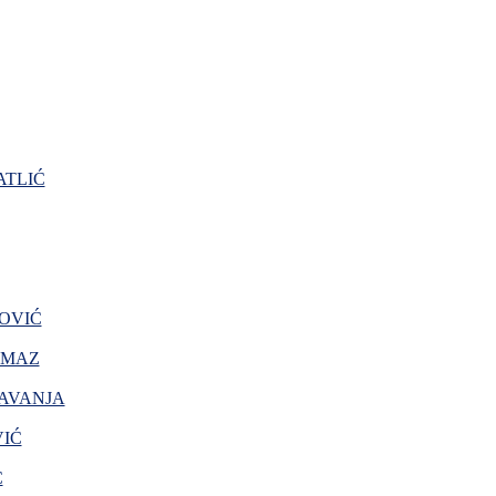
TLIĆ
OVIĆ
AMAZ
AVANJA
VIĆ
Ć