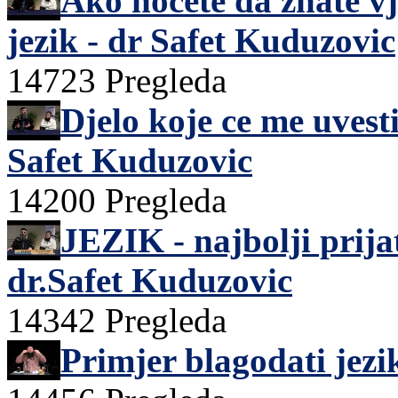
Ako hocete da znate vj
jezik - dr Safet Kuduzovic
14723 Pregleda
Djelo koje ce me uvesti
Safet Kuduzovic
14200 Pregleda
JEZIK - najbolji prijate
dr.Safet Kuduzovic
14342 Pregleda
Primjer blagodati jezi