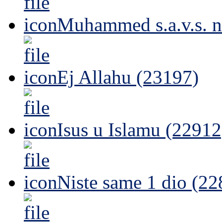
Muhammed s.a.v.s. n
Ej Allahu (23197)
Isus u Islamu (22912
Niste same 1 dio (22