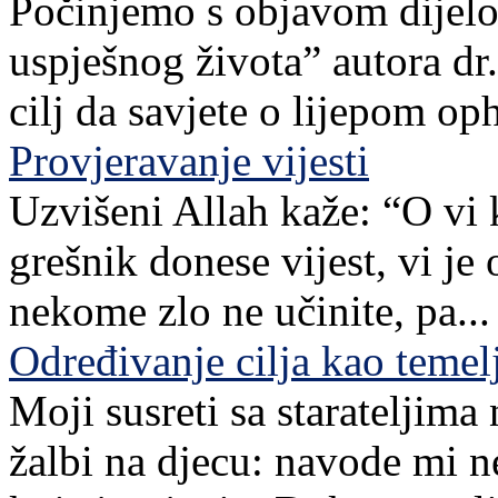
Počinjemo s objavom dijelov
uspješnog života” autora dr. 
cilj da savjete o lijepom o
Provjeravanje vijesti
Uzvišeni Allah kaže: “O vi 
grešnik donese vijest, vi je
nekome zlo ne učinite, pa...
Određivanje cilja kao teme
Moji susreti sa starateljim
žalbi na djecu: navode mi n