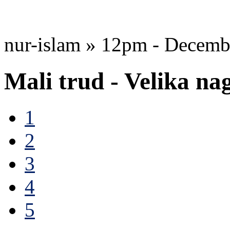
nur-islam » 12pm - Decemb
Mali trud - Velika na
1
2
3
4
5