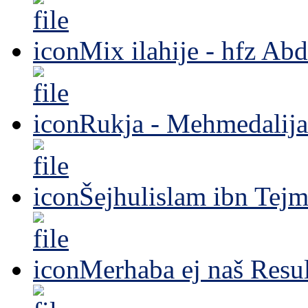
Mix ilahije - hfz Ab
Rukja - Mehmedalija
Šejhulislam ibn Tejm
Merhaba ej naš Resul