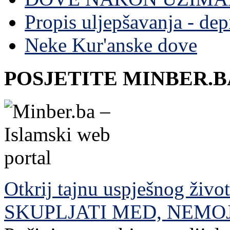
Propis uljepšavanja - depi
Neke Kur'anske dove
POSJETITE MINBER.B
Otkrij tajnu uspješnog živo
SKUPLJATI MED, NEMO