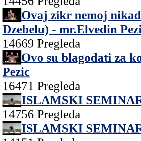
14456 Pregleda
Ovaj zikr nemoj nikad
Dzebelu) - mr.Elvedin Pez
14669 Pregleda
Ovo su blagodati za koj
Pezic
16471 Pregleda
ISLAMSKI SEMINAR
14756 Pregleda
ISLAMSKI SEMINAR