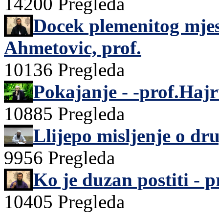
14200 Pregleda
Docek plemenitog mje
Ahmetovic, prof.
10136 Pregleda
Pokajanje - -prof.Haj
10885 Pregleda
Llijepo misljenje o d
9956 Pregleda
Ko je duzan postiti - 
10405 Pregleda