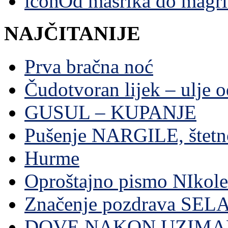
Od mašrika do magri
NAJČITANIJE
Prva bračna noć
Čudotvoran lijek – ulje 
GUSUL – KUPANJE
Pušenje NARGILE, štetn
Hurme
Oproštajno pismo NIkole
Značenje pozdrava SE
DOVE NAKON UZIMA