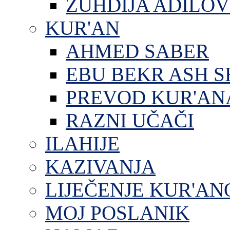
ZUHDIJA ADILOV
KUR'AN
AHMED SABER
EBU BEKR ASH S
PREVOD KUR'AN
RAZNI UČAČI
ILAHIJE
KAZIVANJA
LIJEČENJE KUR'A
MOJ POSLANIK