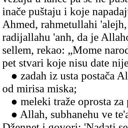
inače puštaju i koje napad
Ahmed, rahmetullahi 'alejh,
radijallahu 'anh, da je Allah
sellem, rekao: „Mome naro
pet stvari koje nisu date n
● zadah iz usta postača All
od mirisa miska;
● meleki traže oprosta za p
● Allah, subhanehu ve te'a
Džennet i govori: 'Nadati s