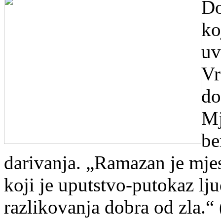
Do
ko
uv
Vr
do
Mj
be
darivanja. „Ramazan je mje
koji je uputstvo-putokaz lj
razlikovanja dobra od zla.“