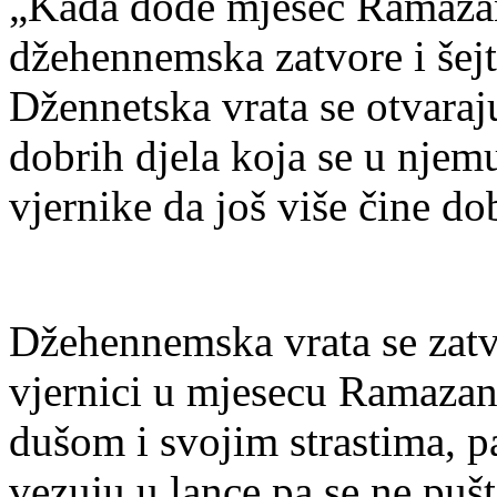
„Kada dođe mjesec Ramazan 
džehennemska zatvore i šejt
Džennetska vrata se otvar
dobrih djela koja se u njemu
vjernike da još više čine dob
Džehennemska vrata se zatv
vjernici u mjesecu Ramazan
dušom i svojim strastima, pa
vezuju u lance pa se ne puš