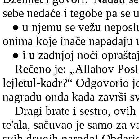
sebe nedaće i tegobe pa se 
● u njemu se vežu neposlušn
onima koje inače napadaju
● i u zadnjoj noći opraštaj
Rečeno je: „Allahov Poslani
lejletul-kadr?“ Odgovorio j
nagradu onda kada završi s
Dragi brate i sestro, ovih 
te'ala, sačuvao je samo za 
svih drugih naroda! Obdari