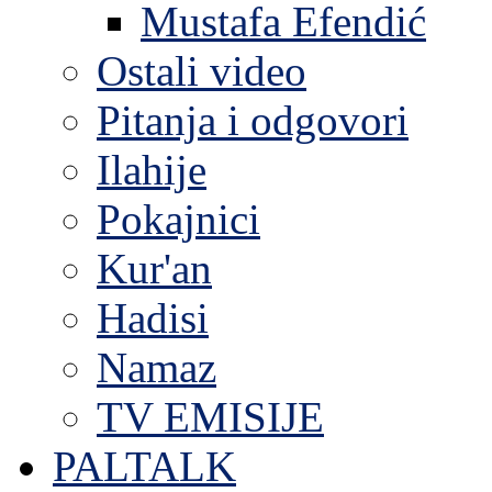
Mustafa Efendić
Ostali video
Pitanja i odgovori
Ilahije
Pokajnici
Kur'an
Hadisi
Namaz
TV EMISIJE
PALTALK