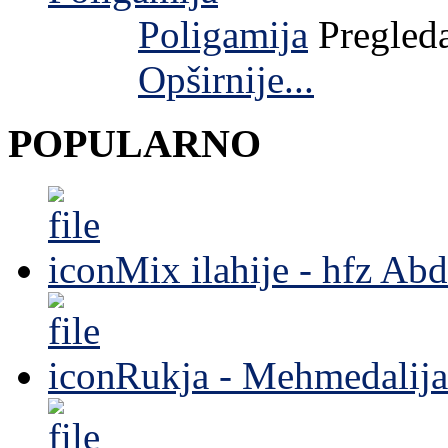
Poligamija
Pregled
Opširnije...
POPULARNO
Mix ilahije - hfz Ab
Rukja - Mehmedalija