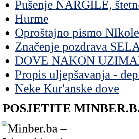
Pušenje NARGILE, štetn
Hurme
Oproštajno pismo NIkole
Značenje pozdrava SE
DOVE NAKON UZIMA
Propis uljepšavanja - depi
Neke Kur'anske dove
POSJETITE MINBER.B