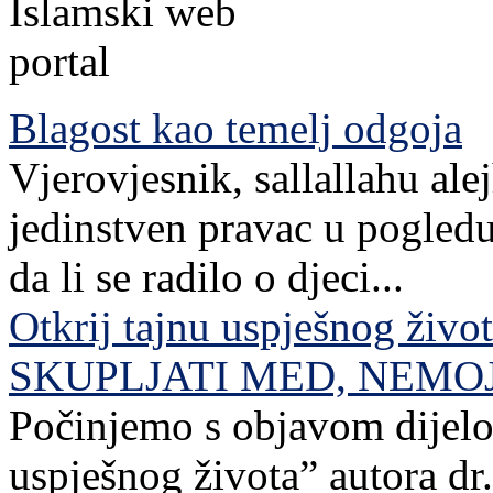
Blagost kao temelj odgoja
Vjerovjesnik, sallallahu ale
jedinstven pravac u pogledu
da li se radilo o djeci...
Otkrij tajnu uspješnog živo
SKUPLJATI MED, NEMO
Počinjemo s objavom dijelov
uspješnog života” autora dr. 