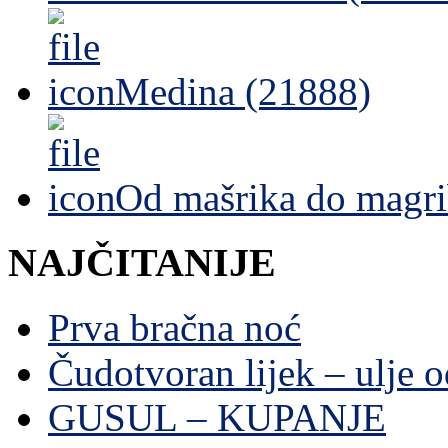
Medina (21888)
Od mašrika do magri
NAJČITANIJE
Prva bračna noć
Čudotvoran lijek – ulje 
GUSUL – KUPANJE