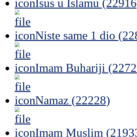
Isus u Islamu (22916
Niste same 1 dio (22
Imam Buhariji (2272
Namaz (22228)
Imam Muslim (2193