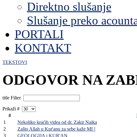
Direktno slušanje
Slušanje preko acount
PORTALI
KONTAKT
TEKSTOVI
ODGOVOR NA ZAB
title Filter
Prikaži #
#
1
Nekoliko kraćih videa od dr. Zakir Naika
2
Zašto Allah u Kur'anu za sebe kaže MI !
3
GEOLOGIJA i KUR'AN