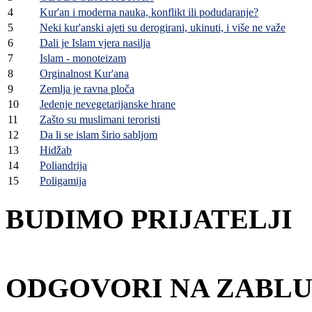
4
Kur'an i moderna nauka, konflikt ili podudaranje?
5
Neki kur'anski ajeti su derogirani, ukinuti, i više ne važe
6
Dali je Islam vjera nasilja
7
Islam - monoteizam
8
Orginalnost Kur'ana
9
Zemlja je ravna ploča
10
Jedenje nevegetarijanske hrane
11
Zašto su muslimani teroristi
12
Da li se islam širio sabljom
13
Hidžab
14
Poliandrija
15
Poligamija
BUDIMO PRIJATELJI
ODGOVORI NA ZABLU