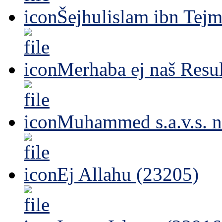
Šejhulislam ibn Tejm
Merhaba ej naš Resul
Muhammed s.a.v.s. n
Ej Allahu (23205)