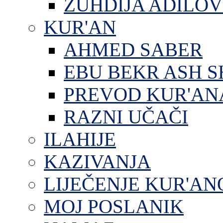
ZUHDIJA ADILOV
KUR'AN
AHMED SABER
EBU BEKR ASH S
PREVOD KUR'AN
RAZNI UČAČI
ILAHIJE
KAZIVANJA
LIJEČENJE KUR'A
MOJ POSLANIK