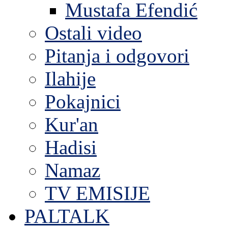
Mustafa Efendić
Ostali video
Pitanja i odgovori
Ilahije
Pokajnici
Kur'an
Hadisi
Namaz
TV EMISIJE
PALTALK