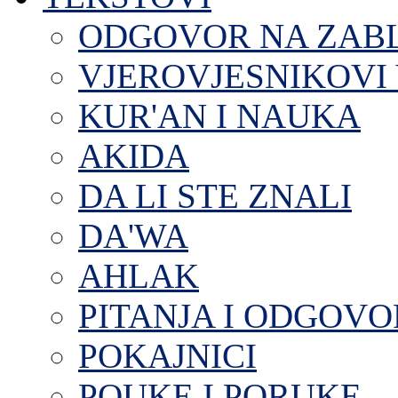
ODGOVOR NA ZAB
VJEROVJESNIKOVI 
KUR'AN I NAUKA
AKIDA
DA LI STE ZNALI
DA'WA
AHLAK
PITANJA I ODGOVO
POKAJNICI
POUKE I PORUKE