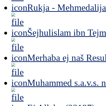
Rukja - Mehmedalija
Šejhulislam ibn Tejm
Merhaba ej naš Resul
Muhammed s.a.v.s. n