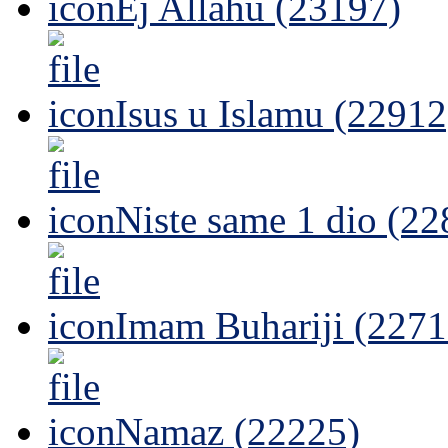
Ej Allahu (23197)
Isus u Islamu (22912
Niste same 1 dio (22
Imam Buhariji (2271
Namaz (22225)