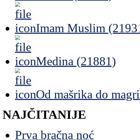
Imam Muslim (2193
Medina (21881)
Od mašrika do magri
NAJČITANIJE
Prva bračna noć