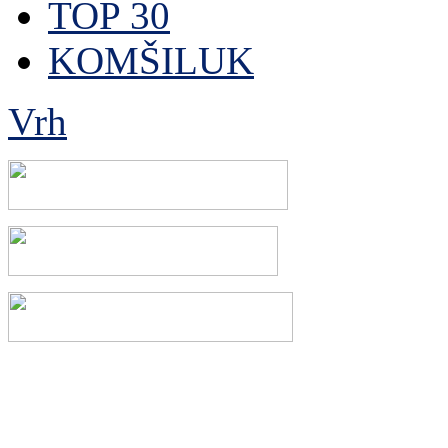
TOP 30
KOMŠILUK
Vrh