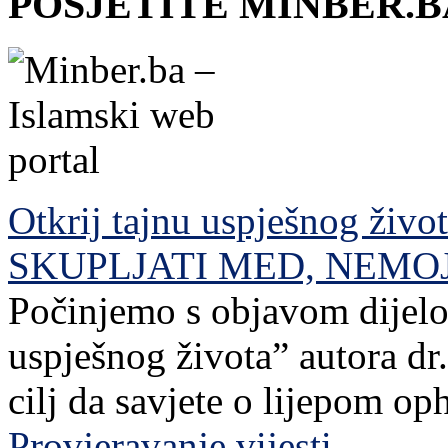
POSJETITE MINBER.B
Otkrij tajnu uspješnog živo
SKUPLJATI MED, NEMO
Počinjemo s objavom dijelov
uspješnog života” autora dr. 
cilj da savjete o lijepom o
Provjeravanje vijesti