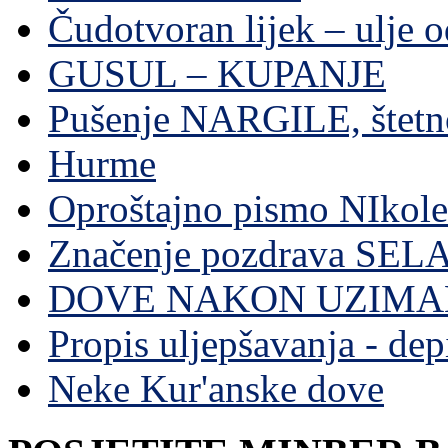
Čudotvoran lijek – ulje 
GUSUL – KUPANJE
Pušenje NARGILE, štetn
Hurme
Oproštajno pismo NIkole
Značenje pozdrava SE
DOVE NAKON UZIMA
Propis uljepšavanja - depi
Neke Kur'anske dove