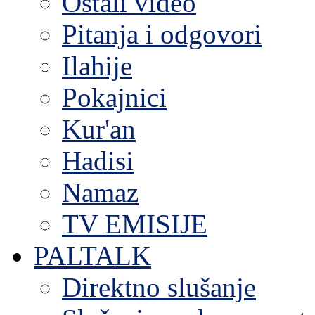
Ostali video
Pitanja i odgovori
Ilahije
Pokajnici
Kur'an
Hadisi
Namaz
TV EMISIJE
PALTALK
Direktno slušanje