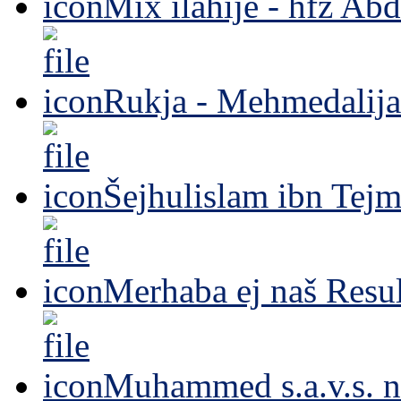
Mix ilahije - hfz Ab
Rukja - Mehmedalija
Šejhulislam ibn Tejm
Merhaba ej naš Resul
Muhammed s.a.v.s. n