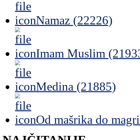
Namaz (22226)
Imam Muslim (2193
Medina (21885)
Od mašrika do magri
NAJČITANIJE