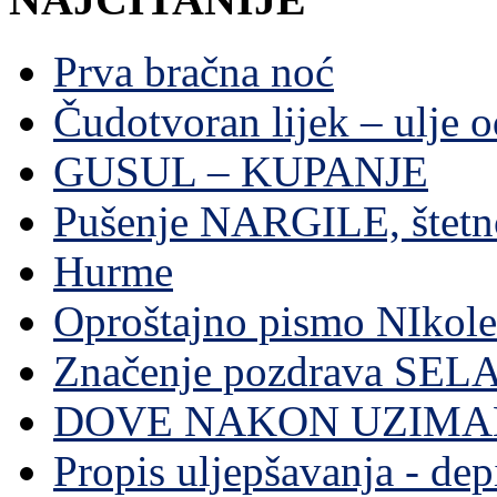
Prva bračna noć
Čudotvoran lijek – ulje 
GUSUL – KUPANJE
Pušenje NARGILE, štetn
Hurme
Oproštajno pismo NIkole
Značenje pozdrava SE
DOVE NAKON UZIMA
Propis uljepšavanja - depi