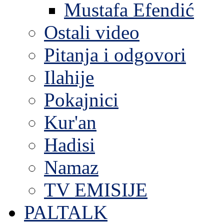
Mustafa Efendić
Ostali video
Pitanja i odgovori
Ilahije
Pokajnici
Kur'an
Hadisi
Namaz
TV EMISIJE
PALTALK