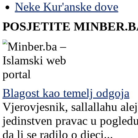
Neke Kur'anske dove
POSJETITE MINBER.B
Blagost kao temelj odgoja
Vjerovjesnik, sallallahu ale
jedinstven pravac u pogledu
da li se radilo o djeci...