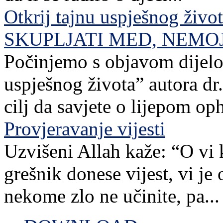
Otkrij tajnu uspješnog živo
SKUPLJATI MED, NEMO
Počinjemo s objavom dijelov
uspješnog života” autora dr. 
cilj da savjete o lijepom o
Provjeravanje vijesti
Uzvišeni Allah kaže: “O vi 
grešnik donese vijest, vi je
nekome zlo ne učinite, pa...