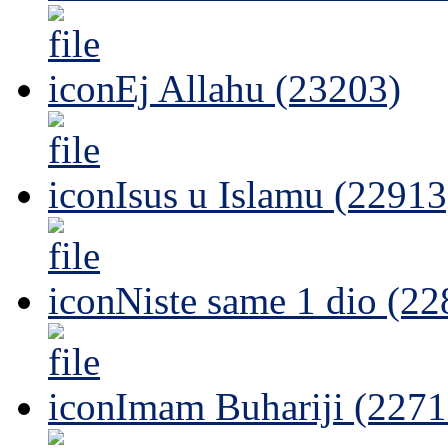
Ej Allahu (23203)
Isus u Islamu (22913
Niste same 1 dio (22
Imam Buhariji (2271