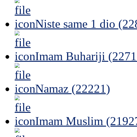
Niste same 1 dio (22
Imam Buhariji (2271
Namaz (22221)
Imam Muslim (2192