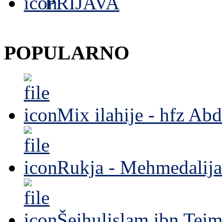
PRIJAVA
POPULARNO
Mix ilahije - hfz Ab
Rukja - Mehmedalija
Šejhulislam ibn Tejm