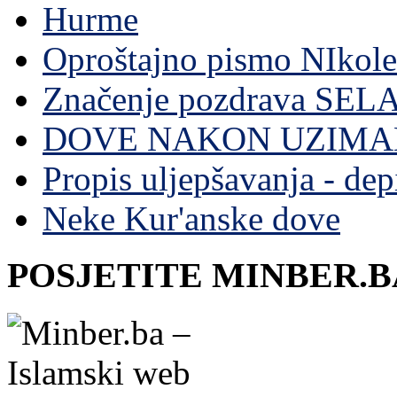
Hurme
Oproštajno pismo NIkole
Značenje pozdrava SE
DOVE NAKON UZIMA
Propis uljepšavanja - depi
Neke Kur'anske dove
POSJETITE MINBER.B