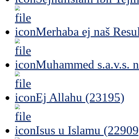
Merhaba ej naš Resul
Muhammed s.a.v.s. n
Ej Allahu (23195)
Isus u Islamu (22909