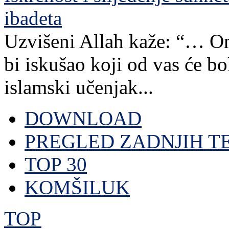
ibadeta
Uzvišeni Allah kaže: “… Ona
bi iskušao koji od vas će bo
islamski učenjak...
DOWNLOAD
PREGLED ZADNJIH T
TOP 30
KOMŠILUK
TOP