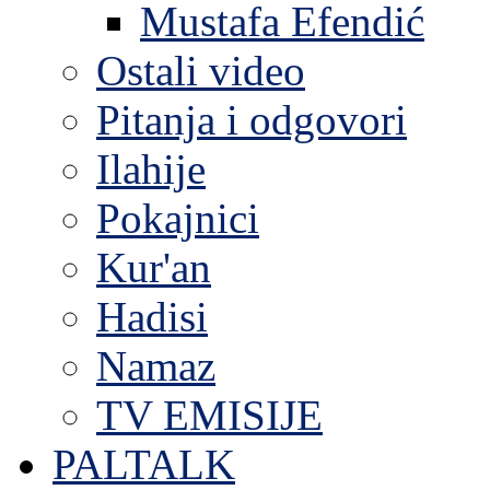
Mustafa Efendić
Ostali video
Pitanja i odgovori
Ilahije
Pokajnici
Kur'an
Hadisi
Namaz
TV EMISIJE
PALTALK