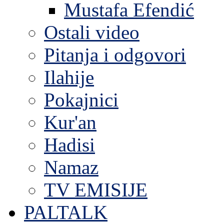
Mustafa Efendić
Ostali video
Pitanja i odgovori
Ilahije
Pokajnici
Kur'an
Hadisi
Namaz
TV EMISIJE
PALTALK