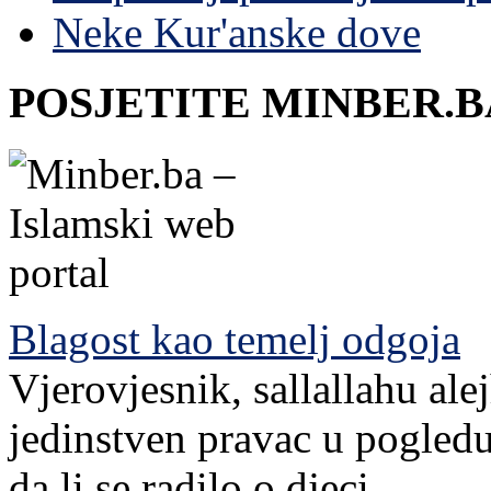
Neke Kur'anske dove
POSJETITE MINBER.B
Blagost kao temelj odgoja
Vjerovjesnik, sallallahu ale
jedinstven pravac u pogledu
da li se radilo o djeci...