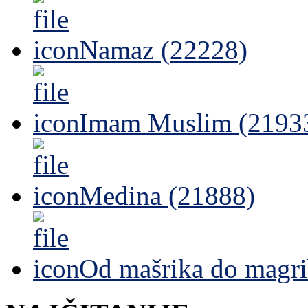
Namaz (22228)
Imam Muslim (2193
Medina (21888)
Od mašrika do magri