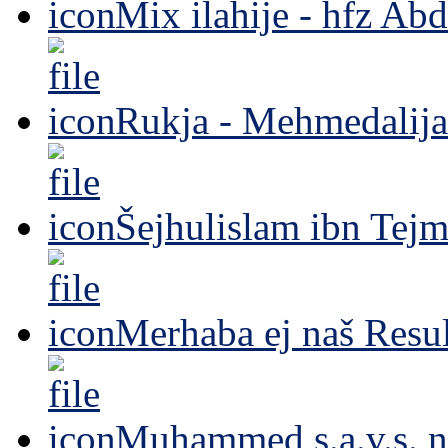
Mix ilahije - hfz Ab
Rukja - Mehmedalija
Šejhulislam ibn Tejm
Merhaba ej naš Resul
Muhammed s.a.v.s. n