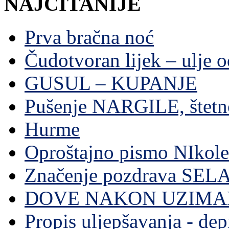
NAJČITANIJE
Prva bračna noć
Čudotvoran lijek – ulje 
GUSUL – KUPANJE
Pušenje NARGILE, štetn
Hurme
Oproštajno pismo NIkole
Značenje pozdrava SE
DOVE NAKON UZIMA
Propis uljepšavanja - depi