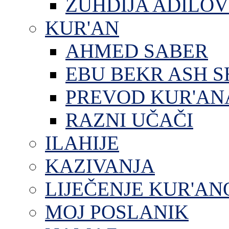
ZUHDIJA ADILOV
KUR'AN
AHMED SABER
EBU BEKR ASH S
PREVOD KUR'AN
RAZNI UČAČI
ILAHIJE
KAZIVANJA
LIJEČENJE KUR'A
MOJ POSLANIK