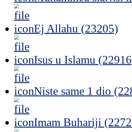
Ej Allahu (23205)
Isus u Islamu (22916
Niste same 1 dio (22
Imam Buhariji (2272