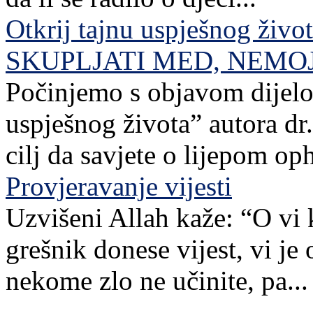
Otkrij tajnu uspješnog živo
SKUPLJATI MED, NEMO
Počinjemo s objavom dijelov
uspješnog života” autora dr. 
cilj da savjete o lijepom o
Provjeravanje vijesti
Uzvišeni Allah kaže: “O vi 
grešnik donese vijest, vi je
nekome zlo ne učinite, pa...