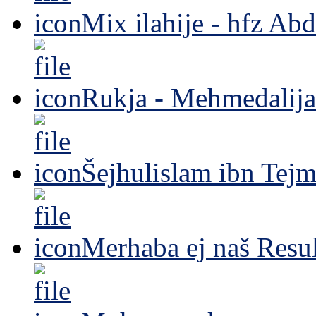
Mix ilahije - hfz Ab
Rukja - Mehmedalija
Šejhulislam ibn Tejm
Merhaba ej naš Resul