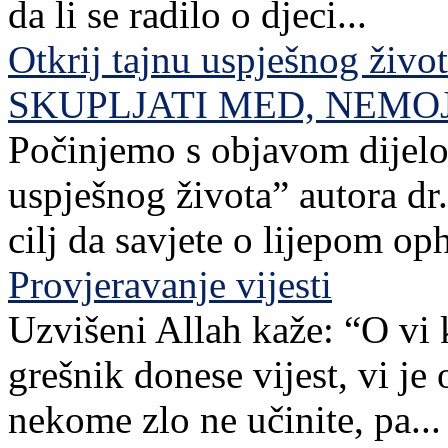
da li se radilo o djeci...
Otkrij tajnu uspješnog živo
SKUPLJATI MED, NEMO
Počinjemo s objavom dijelov
uspješnog života” autora dr. 
cilj da savjete o lijepom o
Provjeravanje vijesti
Uzvišeni Allah kaže: “O vi 
grešnik donese vijest, vi je
nekome zlo ne učinite, pa...