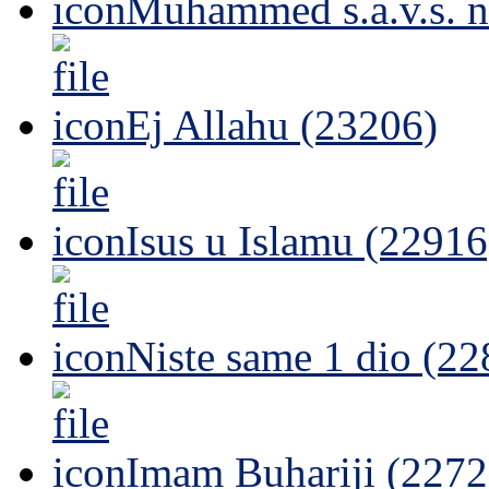
Muhammed s.a.v.s. n
Ej Allahu (23206)
Isus u Islamu (22916
Niste same 1 dio (22
Imam Buhariji (2272