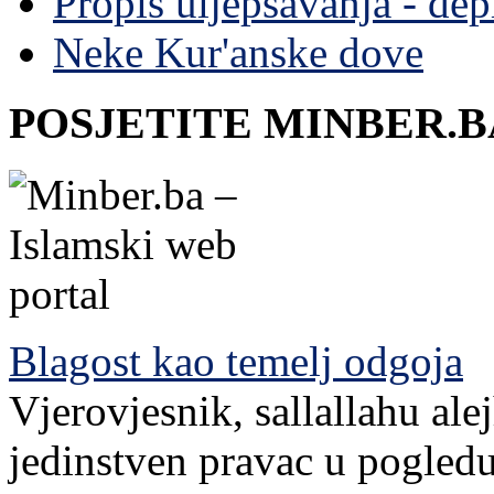
Propis uljepšavanja - depi
Neke Kur'anske dove
POSJETITE MINBER.B
Blagost kao temelj odgoja
Vjerovjesnik, sallallahu ale
jedinstven pravac u pogledu