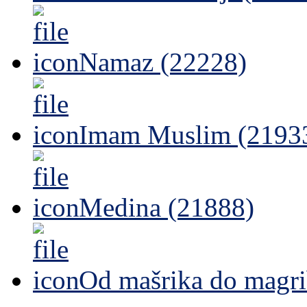
Namaz (22228)
Imam Muslim (2193
Medina (21888)
Od mašrika do magri