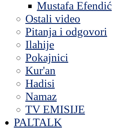
Mustafa Efendić
Ostali video
Pitanja i odgovori
Ilahije
Pokajnici
Kur'an
Hadisi
Namaz
TV EMISIJE
PALTALK