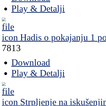
Play & Detalji
Hadis o pokajanju 1
po
7813
Download
Play & Detalji
Strpljenje na iskušenji