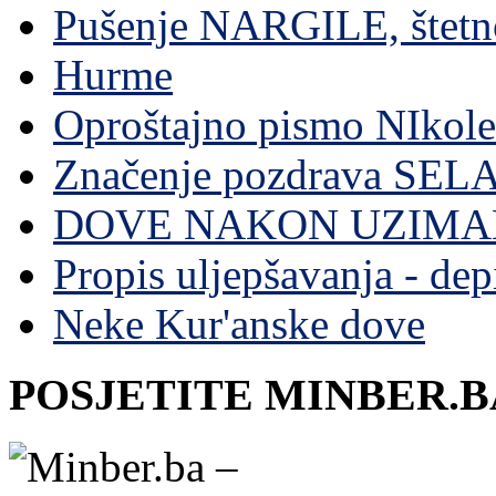
Pušenje NARGILE, štetn
Hurme
Oproštajno pismo NIkole
Značenje pozdrava SE
DOVE NAKON UZIMA
Propis uljepšavanja - depi
Neke Kur'anske dove
POSJETITE MINBER.B