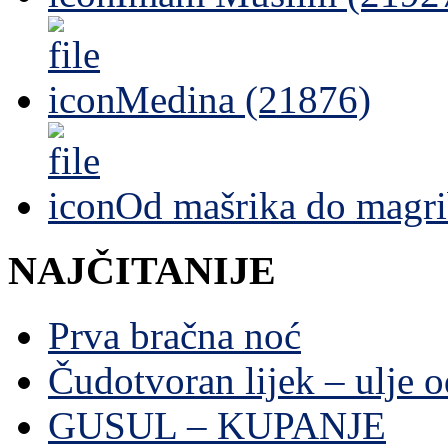
Medina (21876)
Od mašrika do magri
NAJČITANIJE
Prva bračna noć
Čudotvoran lijek – ulje 
GUSUL – KUPANJE