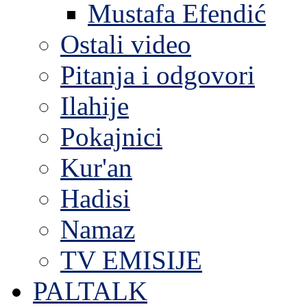
Mustafa Efendić
Ostali video
Pitanja i odgovori
Ilahije
Pokajnici
Kur'an
Hadisi
Namaz
TV EMISIJE
PALTALK