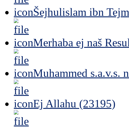
Šejhulislam ibn Tejm
Merhaba ej naš Resul
Muhammed s.a.v.s. n
Ej Allahu (23195)