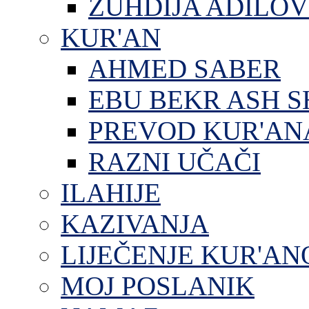
ZUHDIJA ADILOV
KUR'AN
AHMED SABER
EBU BEKR ASH S
PREVOD KUR'AN
RAZNI UČAČI
ILAHIJE
KAZIVANJA
LIJEČENJE KUR'A
MOJ POSLANIK