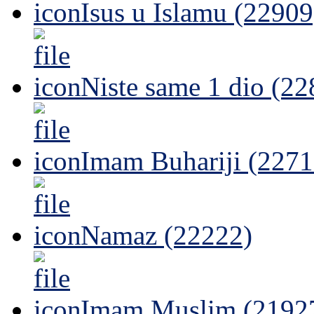
Isus u Islamu (22909
Niste same 1 dio (22
Imam Buhariji (2271
Namaz (22222)
Imam Muslim (2192