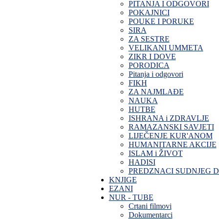
PITANJA I ODGOVORI
POKAJNICI
POUKE I PORUKE
SIRA
ZA SESTRE
VELIKANI UMMETA
ZIKR I DOVE
PORODICA
Pitanja i odgovori
FIKH
ZA NAJMLAĐE
NAUKA
HUTBE
ISHRANA i ZDRAVLJE
RAMAZANSKI SAVJETI
LIJEČENJE KUR'ANOM
HUMANITARNE AKCIJE
ISLAM i ŽIVOT
HADISI
PREDZNACI SUDNJEG 
KNJIGE
EZANI
NUR - TUBE
Crtani filmovi
Dokumentarci