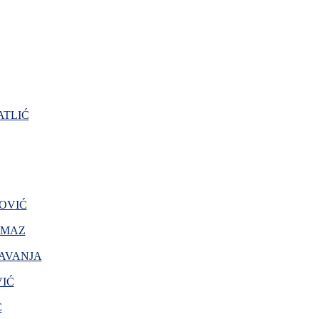
TLIĆ
OVIĆ
AMAZ
AVANJA
VIĆ
Ć