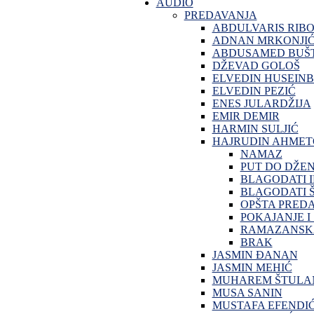
AUDIO
PREDAVANJA
ABDULVARIS RIB
ADNAN MRKONJI
ABDUSAMED BUŠT
DŽEVAD GOLOŠ
ELVEDIN HUSEINB
ELVEDIN PEZIĆ
ENES JULARDŽIJA
EMIR DEMIR
HARMIN SULJIĆ
HAJRUDIN AHMET
NAMAZ
PUT DO DŽE
BLAGODATI 
BLAGODATI Š
OPŠTA PRED
POKAJANJE I
RAMAZANSKA
BRAK
JASMIN ĐANAN
JASMIN MEHIĆ
MUHAREM ŠTULA
MUSA SANIN
MUSTAFA EFENDI