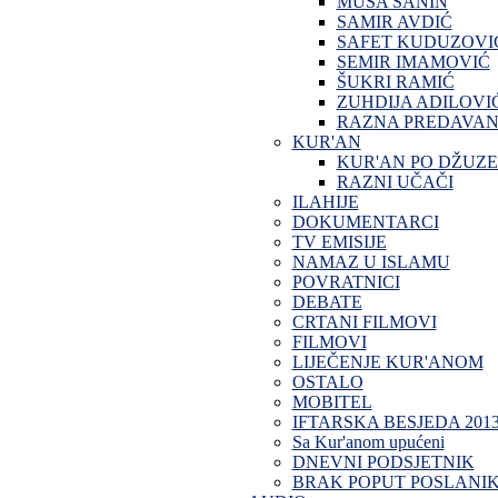
MUSA SANIN
SAMIR AVDIĆ
SAFET KUDUZOVI
SEMIR IMAMOVIĆ
ŠUKRI RAMIĆ
ZUHDIJA ADILOVI
RAZNA PREDAVAN
KUR'AN
KUR'AN PO DŽUZ
RAZNI UČAČI
ILAHIJE
DOKUMENTARCI
TV EMISIJE
NAMAZ U ISLAMU
POVRATNICI
DEBATE
CRTANI FILMOVI
FILMOVI
LIJEČENJE KUR'ANOM
OSTALO
MOBITEL
IFTARSKA BESJEDA 201
Sa Kur'anom upućeni
DNEVNI PODSJETNIK
BRAK POPUT POSLANI