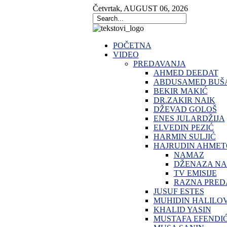
Četvrtak
,
AUGUST
06
,
2026
POČETNA
VIDEO
PREDAVANJA
AHMED DEEDAT
ABDUSAMED BUŠA
BEKIR MAKIĆ
DR.ZAKIR NAIK
DŽEVAD GOLOŠ
ENES JULARDŽIJA
ELVEDIN PEZIĆ
HARMIN SULJIĆ
HAJRUDIN AHMET
NAMAZ
DŽENAZA N
TV EMISIJE
RAZNA PRED
JUSUF ESTES
MUHIDIN HALILO
KHALID YASIN
MUSTAFA EFENDI