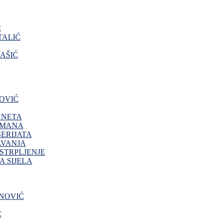
O
Ć
ALIĆ
AŠIĆ
OVIĆ
NNETA
IMANA
ERIJATA
AVANJA
 STRPLJENJE
 SIJELA
NOVIĆ
Ć