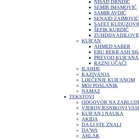
NISAD DRNDIĆ
SEMIR IMAMOVIĆ
SAMIR AVDIĆ
SENAID ZAIMOVIĆ
SAFET KUDUZOVI
ŠEFIK KURDIĆ
ZUHDIJA ADILOVI
KUR'AN
AHMED SABER
EBU BEKR ASH SH
PREVOD KUR'ANA
RAZNI UČAČI
ILAHIJE
KAZIVANJA
LIJEČENJE KUR'ANOM
MOJ POSLANIK
NAMAZ
TEKSTOVI
ODGOVOR NA ZABLUD
VJEROVJESNIKOVI VASI
KUR'AN I NAUKA
AKIDA
DA LI STE ZNALI
DA'WA
AHLAK