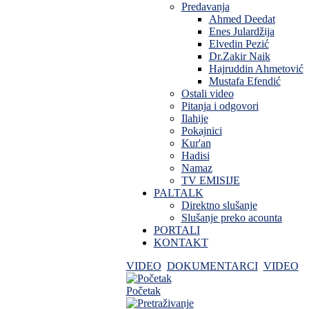
Predavanja
Ahmed Deedat
Enes Julardžija
Elvedin Pezić
Dr.Zakir Naik
Hajruddin Ahmetović
Mustafa Efendić
Ostali video
Pitanja i odgovori
Ilahije
Pokajnici
Kur'an
Hadisi
Namaz
TV EMISIJE
PALTALK
Direktno slušanje
Slušanje preko acounta
PORTALI
KONTAKT
VIDEO
DOKUMENTARCI
VIDEO
Početak