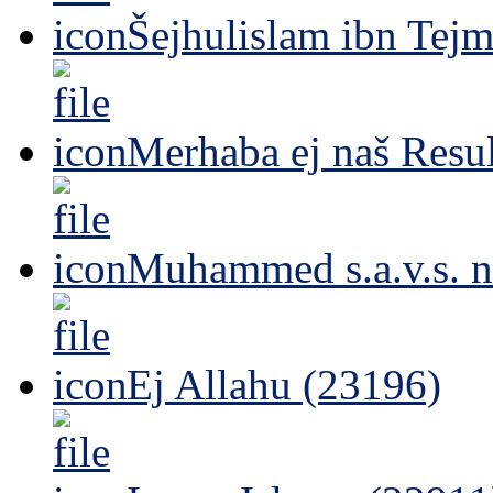
Šejhulislam ibn Tejm
Merhaba ej naš Resul
Muhammed s.a.v.s. n
Ej Allahu (23196)