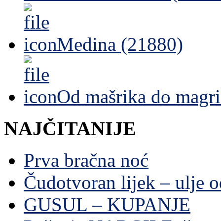
Medina (21880)
Od mašrika do magri
NAJČITANIJE
Prva bračna noć
Čudotvoran lijek – ulje 
GUSUL – KUPANJE