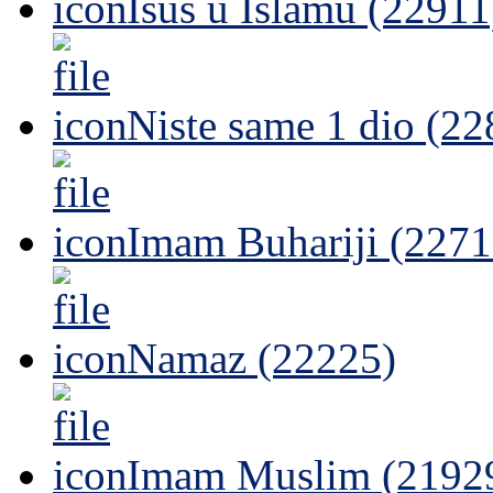
Isus u Islamu (22911
Niste same 1 dio (22
Imam Buhariji (2271
Namaz (22225)
Imam Muslim (2192