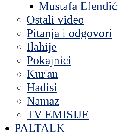
Mustafa Efendić
Ostali video
Pitanja i odgovori
Ilahije
Pokajnici
Kur'an
Hadisi
Namaz
TV EMISIJE
PALTALK