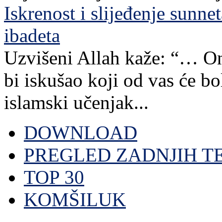
Iskrenost i slijeđenje sunn
ibadeta
Uzvišeni Allah kaže: “… Ona
bi iskušao koji od vas će bo
islamski učenjak...
DOWNLOAD
PREGLED ZADNJIH T
TOP 30
KOMŠILUK