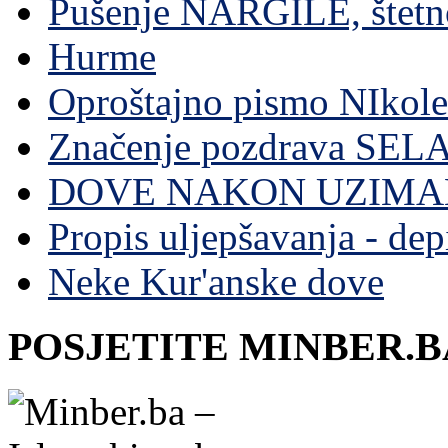
Pušenje NARGILE, štetn
Hurme
Oproštajno pismo NIkole
Značenje pozdrava SE
DOVE NAKON UZIMA
Propis uljepšavanja - depi
Neke Kur'anske dove
POSJETITE MINBER.B