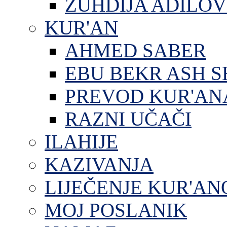
ZUHDIJA ADILOV
KUR'AN
AHMED SABER
EBU BEKR ASH S
PREVOD KUR'AN
RAZNI UČAČI
ILAHIJE
KAZIVANJA
LIJEČENJE KUR'A
MOJ POSLANIK