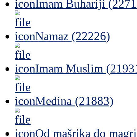
Imam Buhariji (2271
Namaz (22226)
Imam Muslim (2193
Medina (21883)
Od mašrika do magri