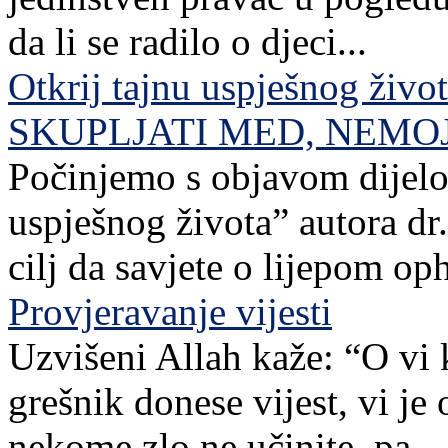
da li se radilo o djeci...
Otkrij tajnu uspješnog živo
SKUPLJATI MED, NEMO
Počinjemo s objavom dijelov
uspješnog života” autora dr. 
cilj da savjete o lijepom o
Provjeravanje vijesti
Uzvišeni Allah kaže: “O vi 
grešnik donese vijest, vi je
nekome zlo ne učinite, pa...