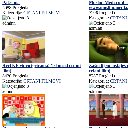
Palestina
Muslim Media u dru
5088 Pregleda
www.muslim-media
Kategorija:
CRTANI FILMOVI
7296 Pregleda
Kategorija:
CRTANI
adminn
adminn
Reci NE video igricama! (Islamski crtani
Zašto lijeno ustaješ
film)
crtani film)
8420 Pregleda
8287 Pregleda
Kategorija:
CRTANI FILMOVI
Kategorija:
CRTANI
adminn
adminn