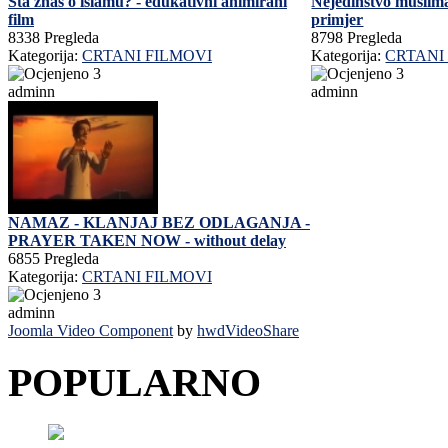
Šta znaš o islamu? - edukativni animirani
Nejedinstvo muslima
film
primjer
8338 Pregleda
8798 Pregleda
Kategorija:
CRTANI FILMOVI
Kategorija:
CRTANI
adminn
adminn
NAMAZ - KLANJAJ BEZ ODLAGANJA -
PRAYER TAKEN NOW - without delay
6855 Pregleda
Kategorija:
CRTANI FILMOVI
adminn
Joomla Video Component
by
hwdVideoShare
POPULARNO