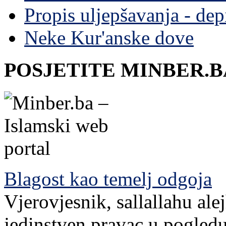
Propis uljepšavanja - depi
Neke Kur'anske dove
POSJETITE MINBER.B
Blagost kao temelj odgoja
Vjerovjesnik, sallallahu ale
jedinstven pravac u pogledu