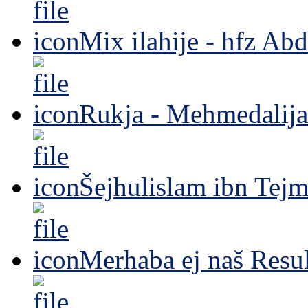
Mix ilahije - hfz Ab
Rukja - Mehmedalija
Šejhulislam ibn Tejm
Merhaba ej naš Resul