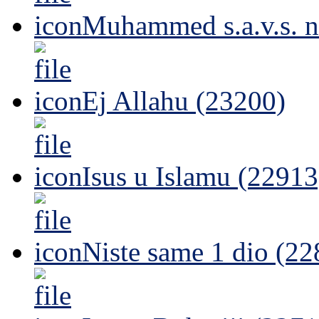
Muhammed s.a.v.s. n
Ej Allahu (23200)
Isus u Islamu (22913
Niste same 1 dio (22