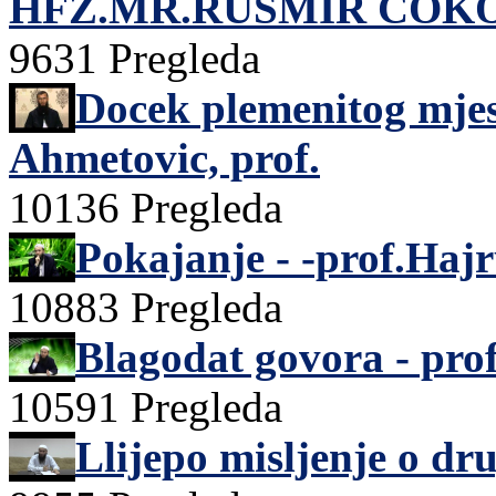
HFZ.MR.RUSMIR ČOK
9631 Pregleda
Docek plemenitog mje
Ahmetovic, prof.
10136 Pregleda
Pokajanje - -prof.Haj
10883 Pregleda
Blagodat govora - pro
10591 Pregleda
Llijepo misljenje o d