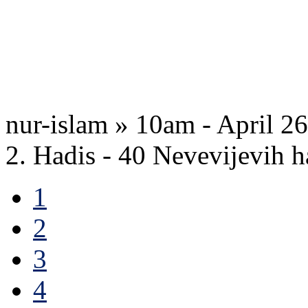
nur-islam » 10am - April 2
2. Hadis - 40 Nevevijevi
1
2
3
4