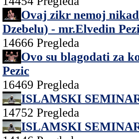
14454 Pregleda
Ovaj zikr nemoj nikad
Dzebelu) - mr.Elvedin Pez
14666 Pregleda
Ovo su blagodati za koj
Pezic
16469 Pregleda
ISLAMSKI SEMINAR
14752 Pregleda
ISLAMSKI SEMINAR