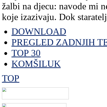
žalbi na djecu: navode mi n
koje izazivaju. Dok staratelj,
DOWNLOAD
PREGLED ZADNJIH T
TOP 30
KOMŠILUK
TOP