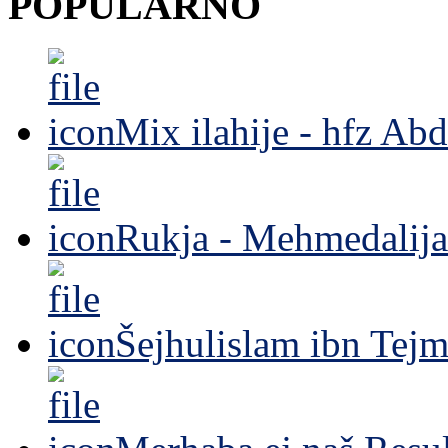
POPULARNO
Mix ilahije - hfz Ab
Rukja - Mehmedalija
Šejhulislam ibn Tejm