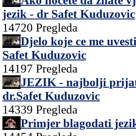
Ako hocete da znate vj
jezik - dr Safet Kuduzovic
14720 Pregleda
Djelo koje ce me uvesti
Safet Kuduzovic
14197 Pregleda
JEZIK - najbolji prijate
dr.Safet Kuduzovic
14339 Pregleda
Primjer blagodati jezi