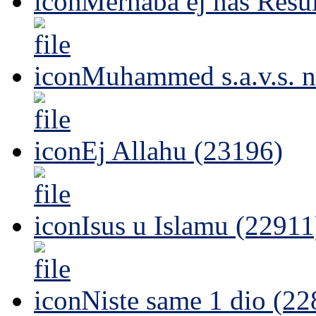
Merhaba ej naš Resul
Muhammed s.a.v.s. n
Ej Allahu (23196)
Isus u Islamu (22911
Niste same 1 dio (22