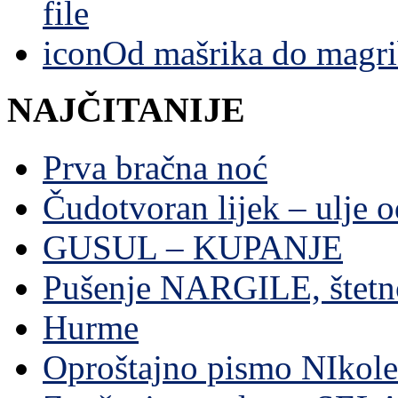
Od mašrika do magri
NAJČITANIJE
Prva bračna noć
Čudotvoran lijek – ulje 
GUSUL – KUPANJE
Pušenje NARGILE, štetn
Hurme
Oproštajno pismo NIkole