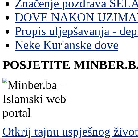
Značenje pozdrava SE
DOVE NAKON UZIMA
Propis uljepšavanja - depi
Neke Kur'anske dove
POSJETITE MINBER.B
Otkrij tajnu uspješnog živo