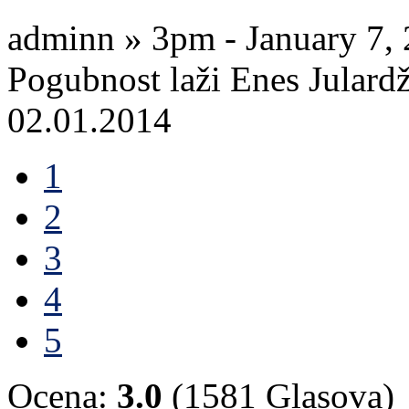
adminn » 3pm - January 7,
Pogubnost laži Enes Julardž
02.01.2014
1
2
3
4
5
Ocena:
3.0
(1581 Glasova)