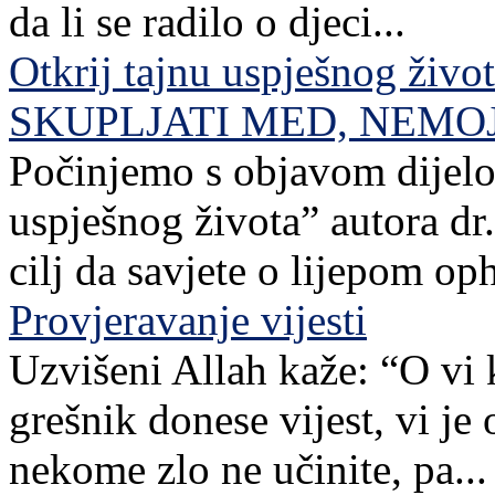
da li se radilo o djeci...
Otkrij tajnu uspješnog živo
SKUPLJATI MED, NEMO
Počinjemo s objavom dijelov
uspješnog života” autora dr. 
cilj da savjete o lijepom o
Provjeravanje vijesti
Uzvišeni Allah kaže: “O vi 
grešnik donese vijest, vi je
nekome zlo ne učinite, pa...