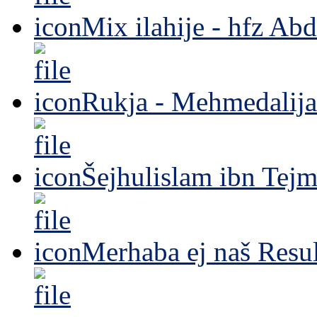
Mix ilahije - hfz Ab
Rukja - Mehmedalija
Šejhulislam ibn Tejm
Merhaba ej naš Resul