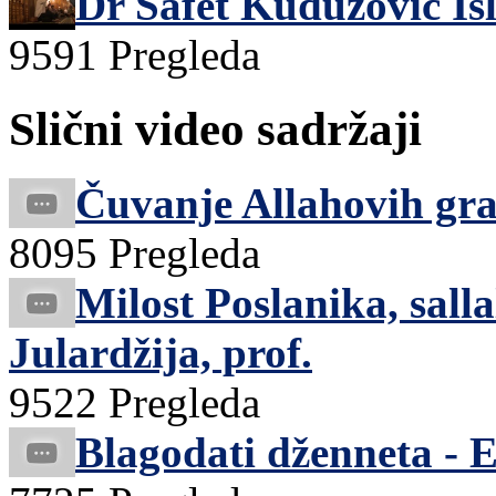
Dr Safet Kuduzović Is
9591 Pregleda
Slični video sadržaji
Čuvanje Allahovih gran
8095 Pregleda
Milost Poslanika, salla
Julardžija, prof.
9522 Pregleda
Blagodati dženneta - E