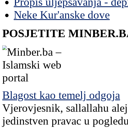
Propis uljepšavanja - depi
Neke Kur'anske dove
POSJETITE MINBER.B
Blagost kao temelj odgoja
Vjerovjesnik, sallallahu ale
jedinstven pravac u pogledu