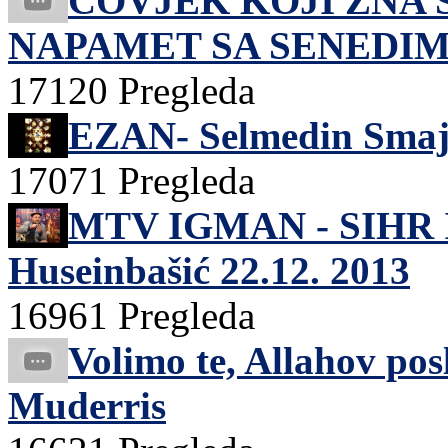
ČOVJEK KOJI ZNA 
NAPAMET SA SENEDIMA
17120 Pregleda
EZAN- Selmedin Smaj
17071 Pregleda
MTV IGMAN - SIHR I 
Huseinbašić 22.12. 2013
16961 Pregleda
Volimo te, Allahov pos
Muderris