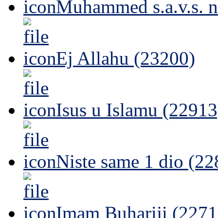
Muhammed s.a.v.s. n
Ej Allahu (23200)
Isus u Islamu (22913
Niste same 1 dio (22
Imam Buhariji (2271