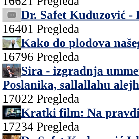
16621 Pregleda
Dr. Safet Kuduzović - 
16401 Pregleda
Kako do plodova naše
16796 Pregleda
Sira - izgradnja umme
Poslanika, sallallahu alejhi
17022 Pregleda
Kratki film: Na pravdi
17234 Pregleda