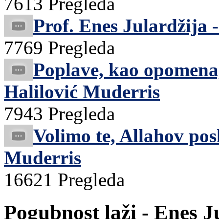
7613 Pregleda
Prof. Enes Julardžija 
7769 Pregleda
Poplave, kao opomena, 
Halilović Muderris
7943 Pregleda
Volimo te, Allahov pos
Muderris
16621 Pregleda
Pogubnost laži - Enes Ju