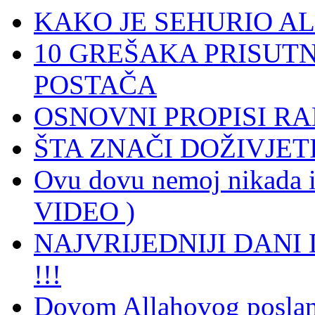
KAKO JE SEHURIO A
10 GREŠAKA PRISUT
POSTAČA
OSNOVNI PROPISI R
ŠTA ZNAČI DOŽIVJET
Ovu dovu nemoj nikada iz
VIDEO )
NAJVRIJEDNIJI DAN
!!!
Dovom Allahovog poslan