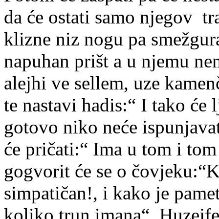
da će ostati samo njegov tra
klizne niz nogu pa smežgura
napuhan prišt a u njemu nem
alejhi ve sellem, uze kamen
te nastavi hadis:“ I tako će 
gotovo niko neće ispunjavat
će pričati:“ Ima u tom i tom
gogvorit će se o čovjeku:“Ka
simpatičan!, i kako je pamet
koliko trun imana“. Huzejfe,