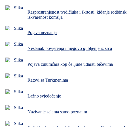
Rasprostranjenost tvrdičluka i škrtosti, kidanje rodbinsk
iskvarenost komšija
Pojava neznanja
Nestanak povjerenja i njegovo gubljenje iz srca
Pojava zulumćara koji će ljude udarati bičevima
Ratovi sa Turkmenima
Lažno svjedočenje
Nazivanje selama samo poznatim