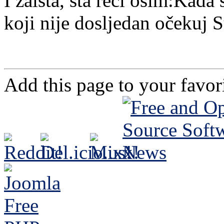
I zaista, šta reći osim:Kad
koji nije dosljedan očekuj 
Add this page to your favo