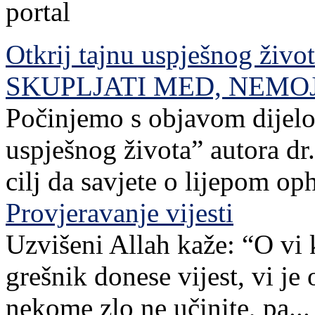
Otkrij tajnu uspješnog živo
SKUPLJATI MED, NEMO
Počinjemo s objavom dijelov
uspješnog života” autora dr. 
cilj da savjete o lijepom o
Provjeravanje vijesti
Uzvišeni Allah kaže: “O vi 
grešnik donese vijest, vi je
nekome zlo ne učinite, pa...