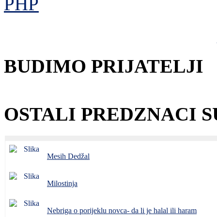
BUDIMO PRIJATELJI
OSTALI PREDZNACI 
Mesih Dedžal
Milostinja
Nebriga o porijeklu novca- da li je halal ili haram