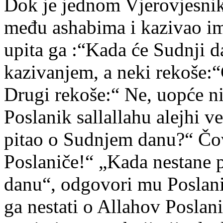
Dok je jednom Vjerovjesnik, 
među ashabima i kazivao im
upita ga :“Kada će Sudnji d
kazivanjem, a neki rekoše:“Č
Drugi rekoše:“ Ne, uopće nij
Poslanik sallallahu alejhi ve
pitao o Sudnjem danu?“ Čov
Poslaniče!“ „Kada nestane 
danu“, odgovori mu Poslani
ga nestati o Allahov Posla