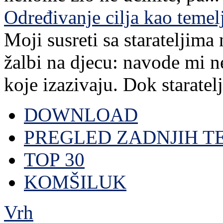
Određivanje cilja kao teme
Moji susreti sa starateljim
žalbi na djecu: navode mi n
koje izazivaju. Dok staratelj,
DOWNLOAD
PREGLED ZADNJIH T
TOP 30
KOMŠILUK
Vrh