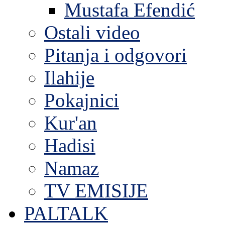
Mustafa Efendić
Ostali video
Pitanja i odgovori
Ilahije
Pokajnici
Kur'an
Hadisi
Namaz
TV EMISIJE
PALTALK