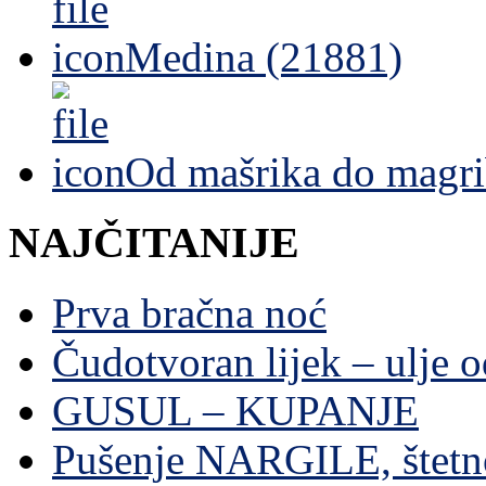
Medina (21881)
Od mašrika do magri
NAJČITANIJE
Prva bračna noć
Čudotvoran lijek – ulje 
GUSUL – KUPANJE
Pušenje NARGILE, štetn