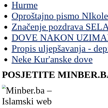
Hurme
Oproštajno pismo NIkole
Značenje pozdrava SE
DOVE NAKON UZIMA
Propis uljepšavanja - depi
Neke Kur'anske dove
POSJETITE MINBER.B