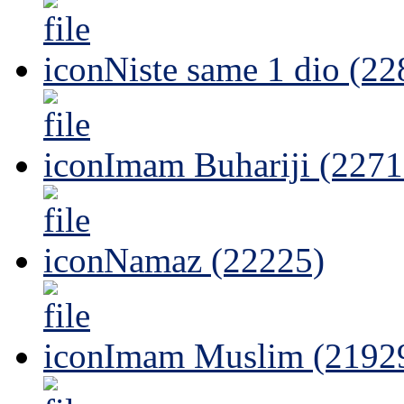
Poslanikovo sallallahu alejhi ve sellem preseljenje na ah
Muhammedovo,sallallahu alejhi ve sellem poslanstvo
Niste same 1 dio (22
Imam Buhariji (2271
Namaz (22225)
Imam Muslim (2192