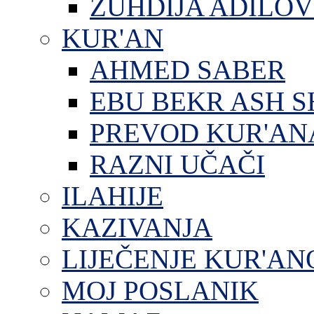
ZUHDIJA ADILOV
KUR'AN
AHMED SABER
EBU BEKR ASH S
PREVOD KUR'AN
RAZNI UČAČI
ILAHIJE
KAZIVANJA
LIJEČENJE KUR'A
MOJ POSLANIK