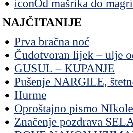
Od mašrika do magri
NAJČITANIJE
Prva bračna noć
Čudotvoran lijek – ulje 
GUSUL – KUPANJE
Pušenje NARGILE, štetn
Hurme
Oproštajno pismo NIkole
Značenje pozdrava SE