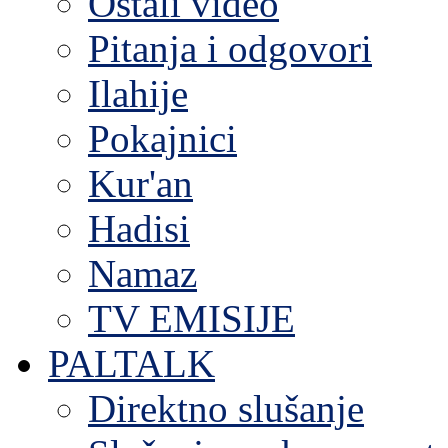
Ostali video
Pitanja i odgovori
Ilahije
Pokajnici
Kur'an
Hadisi
Namaz
TV EMISIJE
PALTALK
Direktno slušanje