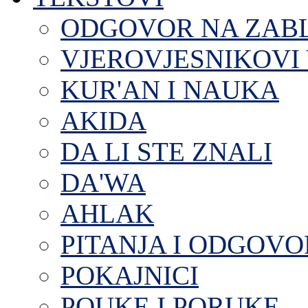
ODGOVOR NA ZAB
VJEROVJESNIKOVI 
KUR'AN I NAUKA
AKIDA
DA LI STE ZNALI
DA'WA
AHLAK
PITANJA I ODGOVO
POKAJNICI
POUKE I PORUKE