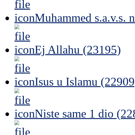
Muhammed s.a.v.s. n
Ej Allahu (23195)
Isus u Islamu (22909
Niste same 1 dio (22