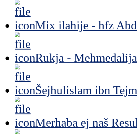
Mix ilahije - hfz Ab
Rukja - Mehmedalija
Šejhulislam ibn Tejm
Merhaba ej naš Resul