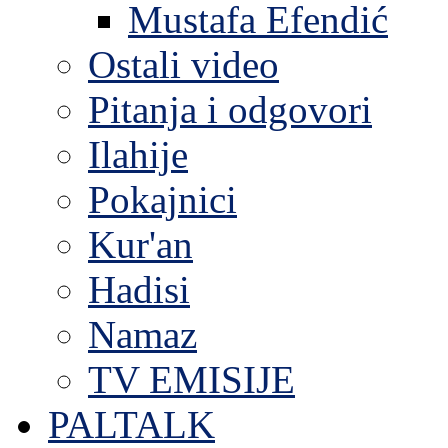
Mustafa Efendić
Ostali video
Pitanja i odgovori
Ilahije
Pokajnici
Kur'an
Hadisi
Namaz
TV EMISIJE
PALTALK