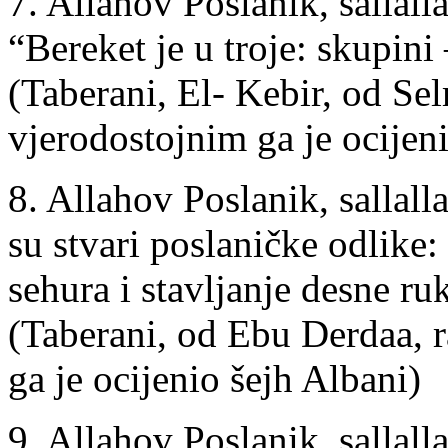
7. Allahov Poslanik, sallalla
“Bereket je u troje: skupini
(Taberani, El- Kebir, od Sel
vjerodostojnim ga je ocijeni
8. Allahov Poslanik, sallalla
su stvari poslaničke odlike:
sehura i stavljanje desne ru
(Taberani, od Ebu Derdaa, r
ga je ocijenio šejh Albani)
9. Allahov Poslanik, sallalla