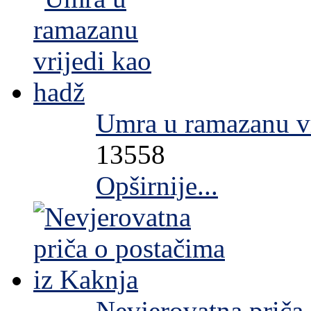
Umra u ramazanu vr
13558
Opširnije...
Nevjerovatna priča