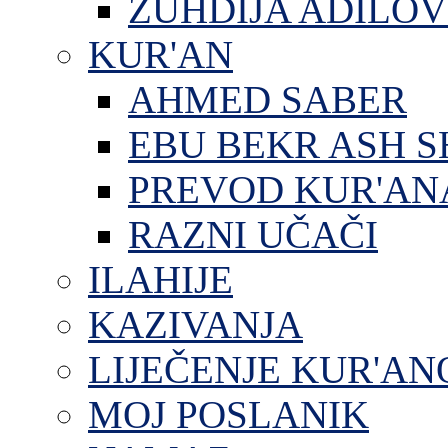
ZUHDIJA ADILOV
KUR'AN
AHMED SABER
EBU BEKR ASH S
PREVOD KUR'AN
RAZNI UČAČI
ILAHIJE
KAZIVANJA
LIJEČENJE KUR'A
MOJ POSLANIK