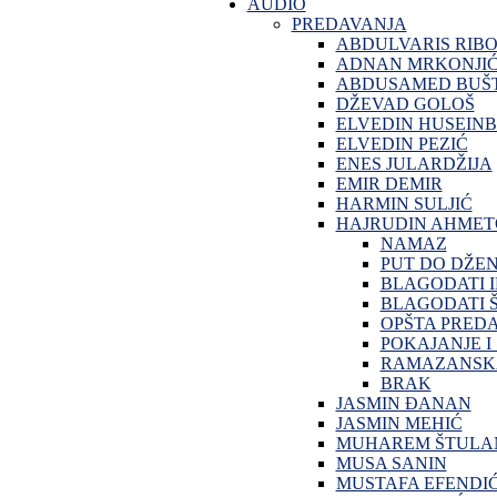
AUDIO
PREDAVANJA
ABDULVARIS RIB
ADNAN MRKONJI
ABDUSAMED BUŠT
DŽEVAD GOLOŠ
ELVEDIN HUSEINB
ELVEDIN PEZIĆ
ENES JULARDŽIJA
EMIR DEMIR
HARMIN SULJIĆ
HAJRUDIN AHMET
NAMAZ
PUT DO DŽE
BLAGODATI 
BLAGODATI Š
OPŠTA PRED
POKAJANJE I
RAMAZANSKA
BRAK
JASMIN ĐANAN
JASMIN MEHIĆ
MUHAREM ŠTULA
MUSA SANIN
MUSTAFA EFENDI