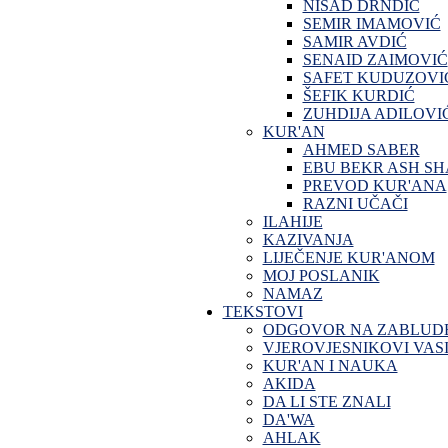
NISAD DRNDIĆ
SEMIR IMAMOVIĆ
SAMIR AVDIĆ
SENAID ZAIMOVIĆ
SAFET KUDUZOVI
ŠEFIK KURDIĆ
ZUHDIJA ADILOVI
KUR'AN
AHMED SABER
EBU BEKR ASH SH
PREVOD KUR'ANA
RAZNI UČAČI
ILAHIJE
KAZIVANJA
LIJEČENJE KUR'ANOM
MOJ POSLANIK
NAMAZ
TEKSTOVI
ODGOVOR NA ZABLUD
VJEROVJESNIKOVI VASI
KUR'AN I NAUKA
AKIDA
DA LI STE ZNALI
DA'WA
AHLAK