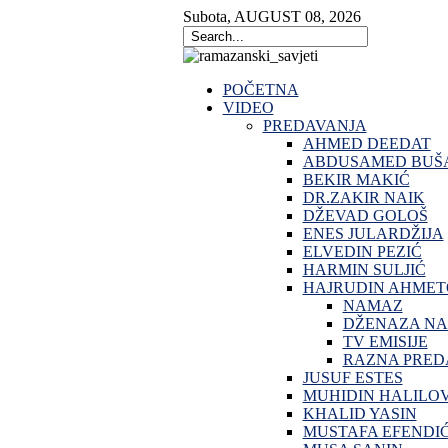
Subota
,
AUGUST
08
,
2026
POČETNA
VIDEO
PREDAVANJA
AHMED DEEDAT
ABDUSAMED BUŠA
BEKIR MAKIĆ
DR.ZAKIR NAIK
DŽEVAD GOLOŠ
ENES JULARDŽIJA
ELVEDIN PEZIĆ
HARMIN SULJIĆ
HAJRUDIN AHMET
NAMAZ
DŽENAZA N
TV EMISIJE
RAZNA PRED
JUSUF ESTES
MUHIDIN HALILO
KHALID YASIN
MUSTAFA EFENDI