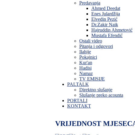
Predavanja
Ahmed Deedat
Enes Julardžija
Elvedin Pezić
Dr.Zakir Naik
Hajruddin Ahmetović
Mustafa Efendić
Ostali video
Pitanja i odgovori
Ilahije
Pokajnici
Kur'an
Hadisi
Namaz
TV EMISIJE
PALTALK
Direktno slušanje
Slušanje preko acounta
PORTALI
KONTAKT
VRIJEDNOST MJESEC