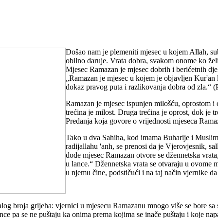
Došao nam je plemeniti mjesec u kojem Allah, su
obilno daruje. Vrata dobra, svakom onome ko žel
Mjesec Ramazan je mjesec dobrih i berićetnih dje
„Ramazan je mjesec u kojem je objavljen Kur'an k
dokaz pravog puta i razlikovanja dobra od zla.“ (
Ramazan je mjesec ispunjen milošću, oprostom i 
trećina je milost. Druga trećina je oprost, dok je t
Predanja koja govore o vrijednosti mjeseca Ramaz
Tako u dva Sahiha, kod imama Buharije i Muslima
radijallahu 'anh, se prenosi da je Vjerovjesnik, sa
dođe mjesec Ramazan otvore se džennetska vrata,
u lance.“ Džennetska vrata se otvaraju u ovome m
u njemu čine, podstičući i na taj način vjernike da 
og broja grijeha: vjernici u mjesecu Ramazanu mnogo više se bore sa 
 lance pa se ne puštaju ka onima prema kojima se inače puštaju i koje 