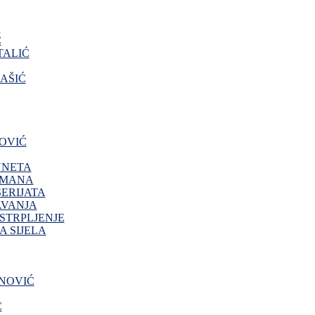
O
Ć
ALIĆ
AŠIĆ
OVIĆ
NNETA
IMANA
ERIJATA
AVANJA
 STRPLJENJE
 SIJELA
NOVIĆ
Ć