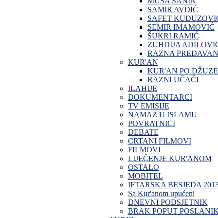
MUSA SANIN
SAMIR AVDIĆ
SAFET KUDUZOVI
SEMIR IMAMOVIĆ
ŠUKRI RAMIĆ
ZUHDIJA ADILOVI
RAZNA PREDAVAN
KUR'AN
KUR'AN PO DŽUZ
RAZNI UČAČI
ILAHIJE
DOKUMENTARCI
TV EMISIJE
NAMAZ U ISLAMU
POVRATNICI
DEBATE
CRTANI FILMOVI
FILMOVI
LIJEČENJE KUR'ANOM
OSTALO
MOBITEL
IFTARSKA BESJEDA 201
Sa Kur'anom upućeni
DNEVNI PODSJETNIK
BRAK POPUT POSLANI