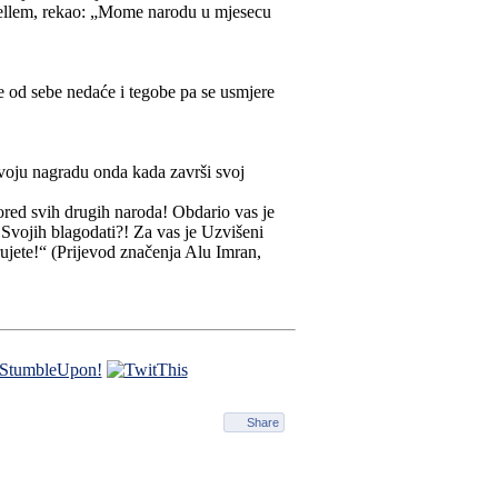
e sellem, rekao: „Mome narodu u mjesecu
e od sebe nedaće i tegobe pa se usmjere
svoju nagradu onda kada završi svoj
ored svih drugih naroda! Obdario vas je
Svojih blagodati?! Za vas je Uzvišeni
erujete!“ (Prijevod značenja Alu Imran,
Share