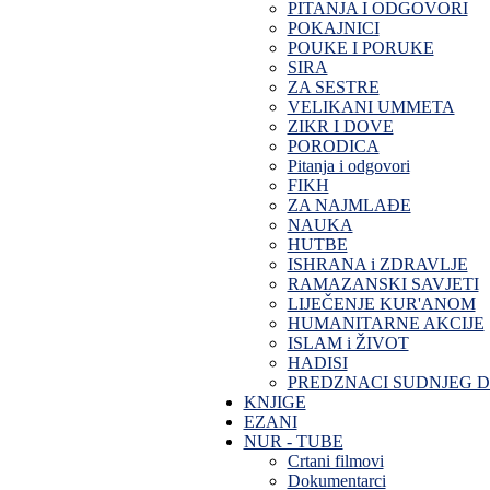
PITANJA I ODGOVORI
POKAJNICI
POUKE I PORUKE
SIRA
ZA SESTRE
VELIKANI UMMETA
ZIKR I DOVE
PORODICA
Pitanja i odgovori
FIKH
ZA NAJMLAĐE
NAUKA
HUTBE
ISHRANA i ZDRAVLJE
RAMAZANSKI SAVJETI
LIJEČENJE KUR'ANOM
HUMANITARNE AKCIJE
ISLAM i ŽIVOT
HADISI
PREDZNACI SUDNJEG 
KNJIGE
EZANI
NUR - TUBE
Crtani filmovi
Dokumentarci