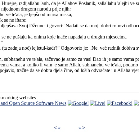
 Hurejre, radijallahu 'anh, da je Allahov Poslanik, sallallahu 'alejhi v
e nijednom drugom narodu prije njih:
ve te'ala, je ljepši od mirisa miska;
 se ne iftare;
ljepšava Svoj Džennet i govori: 'Nadati se da moji dobri robovi odbac
 se ne puštaju ka onima koje inače napadaju u drugim mjesecima
.“
(ta zadnja noć) lejletul-kadr?“ Odgovorio je: „Ne, već radnik dobiva 
ah, subhanehu ve te'ala, sačuvao je samo za vas! Dao ih je samo vama p
ema vama, a koliko li vam je samo Allah, subhanehu ve te'ala, podario 
 pojavio, tražite da se dobra djela čine, od loših odvraćate i u Allaha vj
okmarking websites
< «
» >