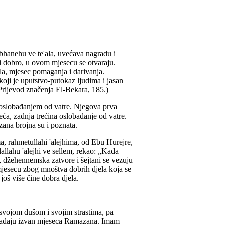
bhanehu ve te'ala, uvećava nagradu i
i dobro, u ovom mjesecu se otvaraju.
la, mjesec pomaganja i darivanja.
oji je uputstvo-putokaz ljudima i jasan
Prijevod značenja El-Bekara, 185.)
oslobađanjem od vatre. Njegova prva
reća, zadnja trećina oslobađanje od vatre.
ana brojna su i poznata.
, rahmetullahi 'alejhima, od Ebu Hurejre,
llallahu 'alejhi ve sellem, rekao: „Kada
 džehennemska zatvore i šejtani se vezuju
jesecu zbog mnoštva dobrih djela koja se
još više čine dobra djela.
svojom dušom i svojim strastima, pa
napadaju izvan mjeseca Ramazana. Imam