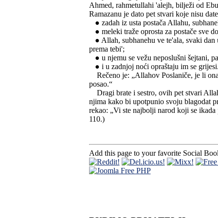
Ahmed, rahmetullahi 'alejh, bilježi od Ebu
Ramazanu je dato pet stvari koje nisu dat
● zadah iz usta postača Allahu, subhanehu 
● meleki traže oprosta za postače sve dok
● Allah, subhanehu ve te'ala, svaki dan u
prema tebi';
● u njemu se vežu neposlušni šejtani, pa
● i u zadnjoj noći opraštaju im se grijesi
Rečeno je: „Allahov Poslaniče, je li ona 
posao.“
Dragi brate i sestro, ovih pet stvari All
njima kako bi upotpunio svoju blagodat pr
rekao: „Vi ste najbolji narod koji se ikada
110.)
Add this page to your favorite Social Bo