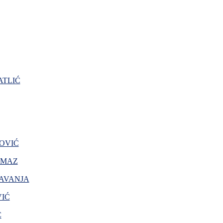
TLIĆ
OVIĆ
AMAZ
AVANJA
VIĆ
Ć