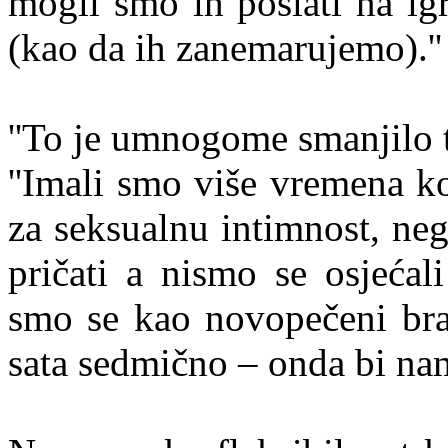
mogli smo ih poslati na ig
(kao da ih zanemarujemo).''
''To je umnogome smanjilo te
''Imali smo više vremena k
za seksualnu intimnost, ne
pričati a nismo se osjećali
smo se kao novopečeni brač
sata sedmično – onda bi nam