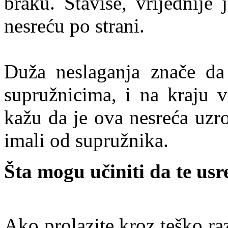
braku. Štaviše, vrijednije j
nesreću po strani.
Duža neslaganja znače da
supružnicima, i na kraju v
kažu da je ova nesreća uzr
imali od supružnika.
Šta mogu učiniti da te us
Ako prolazite kroz teško raz