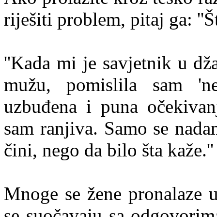
riješiti problem, pitaj ga: '
''Kada mi je savjetnik u dž
mužu, pomislila sam 'n
uzbuđena i puna očekivan
sam ranjiva. Samo se nadam
čini, nego da bilo šta kaže.''
Mnoge se žene pronalaze u 
se suočavaju sa odgovorima