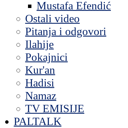
Mustafa Efendić
Ostali video
Pitanja i odgovori
Ilahije
Pokajnici
Kur'an
Hadisi
Namaz
TV EMISIJE
PALTALK