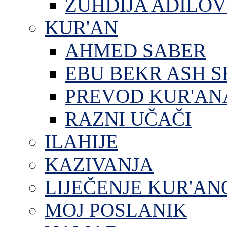
ZUHDIJA ADILOV
KUR'AN
AHMED SABER
EBU BEKR ASH S
PREVOD KUR'AN
RAZNI UČAČI
ILAHIJE
KAZIVANJA
LIJEČENJE KUR'A
MOJ POSLANIK