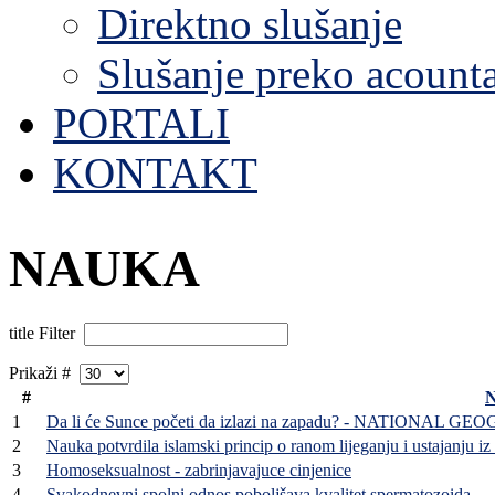
Direktno slušanje
Slušanje preko acount
PORTALI
KONTAKT
NAUKA
title Filter
Prikaži #
#
N
1
Da li će Sunce početi da izlazi na zapadu? - NATIONAL G
2
Nauka potvrdila islamski princip o ranom lijeganju i ustajanju iz 
3
Homoseksualnost - zabrinjavajuce cinjenice
4
Svakodnevni spolni odnos poboljšava kvalitet spermatozoida