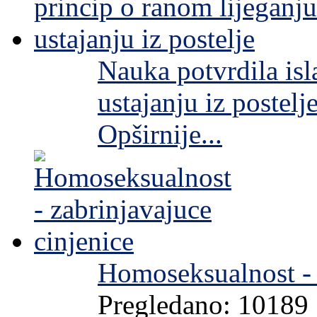
Nauka potvrdila isl
ustajanju iz postelj
Opširnije...
Homoseksualnost - 
Pregledano: 10189