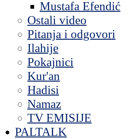
Mustafa Efendić
Ostali video
Pitanja i odgovori
Ilahije
Pokajnici
Kur'an
Hadisi
Namaz
TV EMISIJE
PALTALK