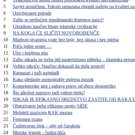
5
Savjet postačima: Tokom ramazana obratiti pažnju na kvalitet n
6
Ozivljavanje prirode
7
Zašto se prešućuje muslimanski doprinos nauci?
8
Ukradeno naučno blago islamske civilizacije
9
NA KOGA ĆE SLIČITI NOVOROÐENČE
10
Mudrost stvaranja vode bez boje, bez okusa i bez mirisa
11
Priča jedne sestre …
12
Uho i higijena uha
13
Zašto nikada ne treba piti pasterizirano mlijeko – islamska persp
14
Veliko otkriće: Naučno dokazali da duša postoji!
15
Ramazan i naši najmlađi
16
Kako gledanje pornografije mijenja mozak
17
Kompjuterske igre i zabava prave od djece degenerike
18
Što alkohol zapravo radi vašem tijelu?
19
NIKAB JE EFIKASNO SREDSTVO ZASTITE OD RAKA 
20
Obrezivanje beba efikasno protiv SIDE
21
Mobiteli izazivaju RAK mozga
22
Fenomen ezana
23
Čudotvoran lijek – ulje od čurukota
24
Morske jegulje - čudna bića