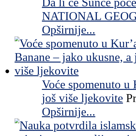
Da li će Sunce počet
NATIONAL GEO
Opširnije...
Voće spomenuto u K
još više ljekovite
P
Opširnije...