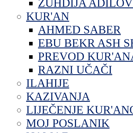
ZUHDIJA ADILOV
KUR'AN
AHMED SABER
EBU BEKR ASH S
PREVOD KUR'AN
RAZNI UČAČI
ILAHIJE
KAZIVANJA
LIJEČENJE KUR'A
MOJ POSLANIK