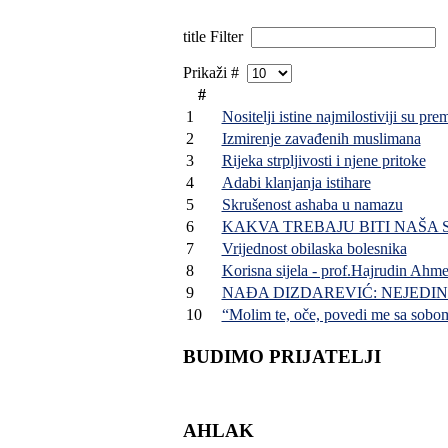
title Filter
Prikaži #
#
1
Nositelji istine najmilostiviji su pr
2
Izmirenje zavađenih muslimana
3
Rijeka strpljivosti i njene pritoke
4
Adabi klanjanja istihare
5
Skrušenost ashaba u namazu
6
KAKVA TREBAJU BITI NAŠA 
7
Vrijednost obilaska bolesnika
8
Korisna sijela - prof.Hajrudin Ahme
9
NAĐA DIZDAREVIĆ: NEJED
10
“Molim te, oče, povedi me sa sobo
BUDIMO PRIJATELJI
AHLAK