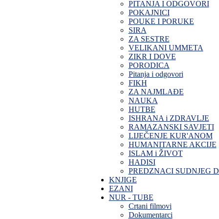
PITANJA I ODGOVORI
POKAJNICI
POUKE I PORUKE
SIRA
ZA SESTRE
VELIKANI UMMETA
ZIKR I DOVE
PORODICA
Pitanja i odgovori
FIKH
ZA NAJMLAĐE
NAUKA
HUTBE
ISHRANA i ZDRAVLJE
RAMAZANSKI SAVJETI
LIJEČENJE KUR'ANOM
HUMANITARNE AKCIJE
ISLAM i ŽIVOT
HADISI
PREDZNACI SUDNJEG 
KNJIGE
EZANI
NUR - TUBE
Crtani filmovi
Dokumentarci