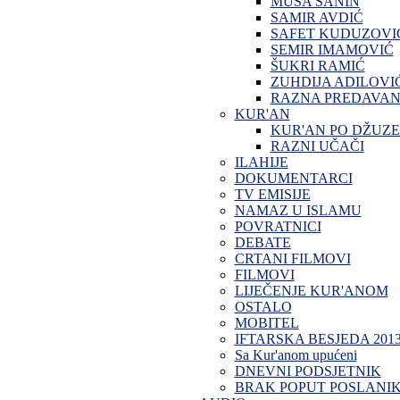
MUSA SANIN
SAMIR AVDIĆ
SAFET KUDUZOVI
SEMIR IMAMOVIĆ
ŠUKRI RAMIĆ
ZUHDIJA ADILOVI
RAZNA PREDAVAN
KUR'AN
KUR'AN PO DŽUZ
RAZNI UČAČI
ILAHIJE
DOKUMENTARCI
TV EMISIJE
NAMAZ U ISLAMU
POVRATNICI
DEBATE
CRTANI FILMOVI
FILMOVI
LIJEČENJE KUR'ANOM
OSTALO
MOBITEL
IFTARSKA BESJEDA 201
Sa Kur'anom upućeni
DNEVNI PODSJETNIK
BRAK POPUT POSLANI