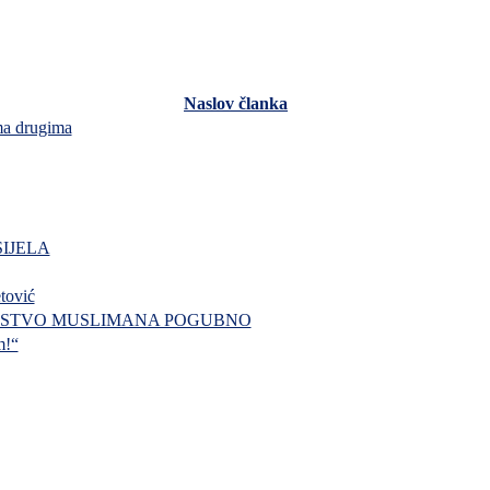
Naslov članka
ema drugima
SIJELA
tović
INSTVO MUSLIMANA POGUBNO
m!“