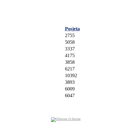
Posjeta
2755
5058
3337
4175
3858
6217
10392
3893
6009
6047
O-Sense