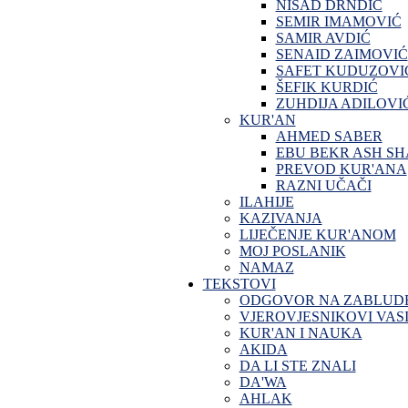
NISAD DRNDIĆ
SEMIR IMAMOVIĆ
SAMIR AVDIĆ
SENAID ZAIMOVIĆ
SAFET KUDUZOVI
ŠEFIK KURDIĆ
ZUHDIJA ADILOVI
KUR'AN
AHMED SABER
EBU BEKR ASH SH
PREVOD KUR'ANA
RAZNI UČAČI
ILAHIJE
KAZIVANJA
LIJEČENJE KUR'ANOM
MOJ POSLANIK
NAMAZ
TEKSTOVI
ODGOVOR NA ZABLUD
VJEROVJESNIKOVI VASI
KUR'AN I NAUKA
AKIDA
DA LI STE ZNALI
DA'WA
AHLAK