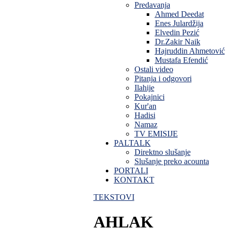
Predavanja
Ahmed Deedat
Enes Julardžija
Elvedin Pezić
Dr.Zakir Naik
Hajruddin Ahmetović
Mustafa Efendić
Ostali video
Pitanja i odgovori
Ilahije
Pokajnici
Kur'an
Hadisi
Namaz
TV EMISIJE
PALTALK
Direktno slušanje
Slušanje preko acounta
PORTALI
KONTAKT
TEKSTOVI
AHLAK