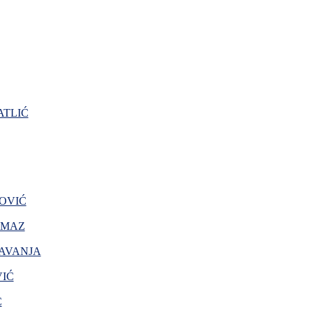
TLIĆ
OVIĆ
AMAZ
AVANJA
VIĆ
Ć