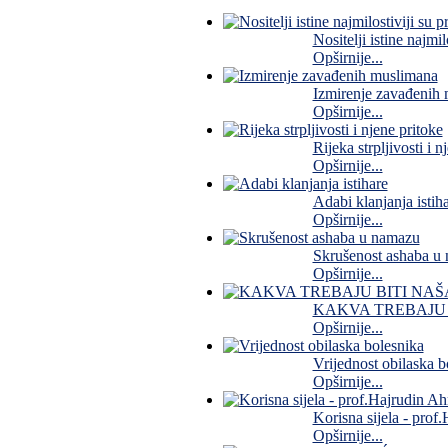
Nositelji istine najmi
Opširnije...
Izmirenje zavađenih
Opširnije...
Rijeka strpljivosti i n
Opširnije...
Adabi klanjanja istih
Opširnije...
Skrušenost ashaba u
Opširnije...
KAKVA TREBAJU B
Opširnije...
Vrijednost obilaska b
Opširnije...
Korisna sijela - prof
Opširnije...