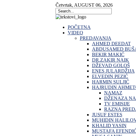
Četvrtak
,
AUGUST
06
,
2026
POČETNA
VIDEO
PREDAVANJA
AHMED DEEDAT
ABDUSAMED BUŠA
BEKIR MAKIĆ
DR.ZAKIR NAIK
DŽEVAD GOLOŠ
ENES JULARDŽIJA
ELVEDIN PEZIĆ
HARMIN SULJIĆ
HAJRUDIN AHMET
NAMAZ
DŽENAZA N
TV EMISIJE
RAZNA PRED
JUSUF ESTES
MUHIDIN HALILO
KHALID YASIN
MUSTAFA EFENDI