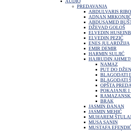
AUDIO
PREDAVANJA
ABDULVARIS RIB
ADNAN MRKONJI
ABDUSAMED BUŠT
DŽEVAD GOLOŠ
ELVEDIN HUSEINB
ELVEDIN PEZIĆ
ENES JULARDŽIJA
EMIR DEMIR
HARMIN SULJIĆ
HAJRUDIN AHMET
NAMAZ
PUT DO DŽE
BLAGODATI 
BLAGODATI Š
OPŠTA PRED
POKAJANJE I
RAMAZANSKA
BRAK
JASMIN ĐANAN
JASMIN MEHIĆ
MUHAREM ŠTULA
MUSA SANIN
MUSTAFA EFENDI