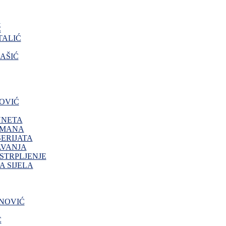
O
Ć
ALIĆ
AŠIĆ
OVIĆ
NNETA
IMANA
ERIJATA
AVANJA
 STRPLJENJE
 SIJELA
NOVIĆ
Ć