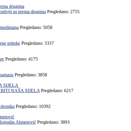
lostiviji su prema drugima
Pregledano: 2755
 muslimana
Pregledano: 5058
jene pritoke
Pregledano: 3337
are
Pregledano: 4175
 namazu
Pregledano: 3858
ITI NAŠA SIJELA
Pregledano: 6217
olesnika
Pregledano: 10392
.Hajrudin Ahmetović
Pregledano: 3893