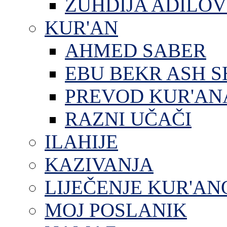
ZUHDIJA ADILOV
KUR'AN
AHMED SABER
EBU BEKR ASH S
PREVOD KUR'AN
RAZNI UČAČI
ILAHIJE
KAZIVANJA
LIJEČENJE KUR'A
MOJ POSLANIK