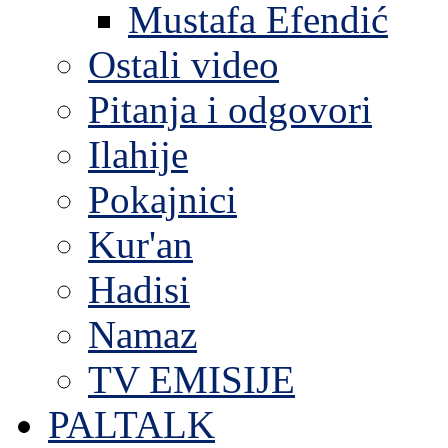
Mustafa Efendić
Ostali video
Pitanja i odgovori
Ilahije
Pokajnici
Kur'an
Hadisi
Namaz
TV EMISIJE
PALTALK