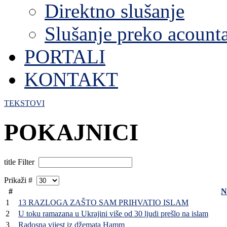
Direktno slušanje
Slušanje preko acount
PORTALI
KONTAKT
TEKSTOVI
POKAJNICI
title Filter
Prikaži #
#
N
1
13 RAZLOGA ZAŠTO SAM PRIHVATIO ISLAM
2
U toku ramazana u Ukrajini više od 30 ljudi prešlo na islam
3
Radosna vijest iz džemata Hamm