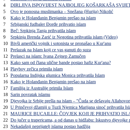
4
DIRLJIVA ISPOVIJEST NAJBOLJEG KOŠARKAŠA SVIJETA: Z
5
Ovo je ponosna muslimanka – Snežana (Hurija) Nikolić
6
Kako je Holanđanin Benjamin prešao na islam
7
Srbijanski fudbaler Đorđe prihvatio islam
8
Beč: Srpkinja Tanja prihvatila islam
9
Srpkinja Brenda Zarić iz Negotina prihvatila islam (Video)
10
Bivši američki vojnik i sotonista se pronašao u Kur'anu
11
Prelazak na Islam koji ce vas ganuti do suza
12
Prelasci na islam: Ivana Zejnep Zamučen
13
Kako sam od člana ulične bande postao hafiz Kur'ana?
14
Playboy zečica primila islam
15
Popularna Indijska glumica Monica prihvatila Islam
16
Kako je Holanđanin Benjamin prešao na islam
17
Familija iz Australije primila Islam
18
Sarin povratak islamu
19
Djevojka iz Srbije prešla na islam – ”Čuda se dešavaju Allahov
20
U Prinčevoj džamiji u Tuzli Njemica Marijana sinoć prihvatila Is
21
MAURICE BUCAILLE: ČOVJEK KOJI JE PRIHVATIO I
22
Do jučer u trapericama, a od danas u hidžabu: Iskustvo djevojke
23
Nekadašnji neprijatelj islama postao hadžija