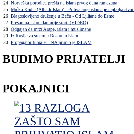
24
Norveška porodica prešla na islam prvog dana ramazana
25
Mićko Kadić (Alhadr Islam) - Prihvatanje islama je najbolja stvar
26
Blagoslovljeno druženje u Beču - Od Ljiljane do Esme
27
Prešao na Islam dan prije smrti (VIDEO)
28
Odgajan da mrzi Arape, islam i muslimane
29
Iz Rusije za srcem u Bosnu, u islam
30
Propagator filma FITNA primio je ISLAM
BUDIMO PRIJATELJI
POKAJNICI