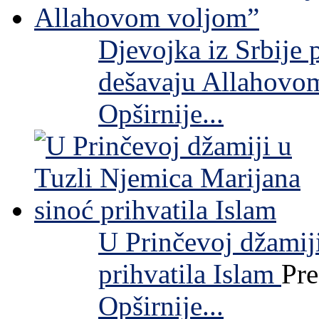
Djevojka iz Srbije 
dešavaju Allahovo
Opširnije...
U Prinčevoj džamij
prihvatila Islam
Pre
Opširnije...