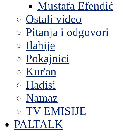
Mustafa Efendić
Ostali video
Pitanja i odgovori
Ilahije
Pokajnici
Kur'an
Hadisi
Namaz
TV EMISIJE
PALTALK