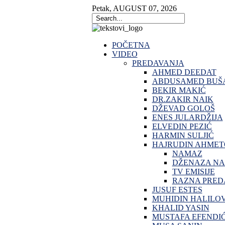
Petak
,
AUGUST
07
,
2026
POČETNA
VIDEO
PREDAVANJA
AHMED DEEDAT
ABDUSAMED BUŠA
BEKIR MAKIĆ
DR.ZAKIR NAIK
DŽEVAD GOLOŠ
ENES JULARDŽIJA
ELVEDIN PEZIĆ
HARMIN SULJIĆ
HAJRUDIN AHMET
NAMAZ
DŽENAZA N
TV EMISIJE
RAZNA PRED
JUSUF ESTES
MUHIDIN HALILO
KHALID YASIN
MUSTAFA EFENDI