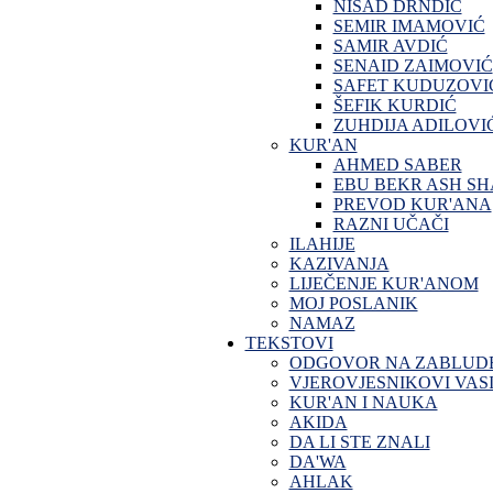
NISAD DRNDIĆ
SEMIR IMAMOVIĆ
SAMIR AVDIĆ
SENAID ZAIMOVIĆ
SAFET KUDUZOVI
ŠEFIK KURDIĆ
ZUHDIJA ADILOVI
KUR'AN
AHMED SABER
EBU BEKR ASH SH
PREVOD KUR'ANA
RAZNI UČAČI
ILAHIJE
KAZIVANJA
LIJEČENJE KUR'ANOM
MOJ POSLANIK
NAMAZ
TEKSTOVI
ODGOVOR NA ZABLUD
VJEROVJESNIKOVI VASI
KUR'AN I NAUKA
AKIDA
DA LI STE ZNALI
DA'WA
AHLAK