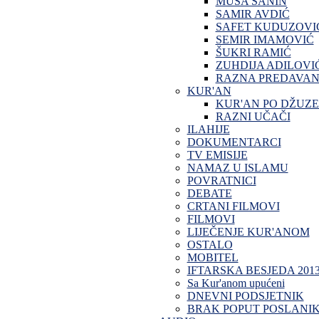
MUSA SANIN
SAMIR AVDIĆ
SAFET KUDUZOVI
SEMIR IMAMOVIĆ
ŠUKRI RAMIĆ
ZUHDIJA ADILOVI
RAZNA PREDAVAN
KUR'AN
KUR'AN PO DŽUZ
RAZNI UČAČI
ILAHIJE
DOKUMENTARCI
TV EMISIJE
NAMAZ U ISLAMU
POVRATNICI
DEBATE
CRTANI FILMOVI
FILMOVI
LIJEČENJE KUR'ANOM
OSTALO
MOBITEL
IFTARSKA BESJEDA 201
Sa Kur'anom upućeni
DNEVNI PODSJETNIK
BRAK POPUT POSLANI