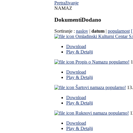
Pretraživanje
NAMAZ
Dokumenti
Dodano
Sortiranje :
naslov
|
datum
|
popularnost
[
Omladinski Kulturni Centar
Download
Play & Detalji
Propis o Namazu
popularno!
1
Download
Play & Detalji
Šartovi namaza
popularno!
13
Download
Play & Detalji
Ruknovi namaza
popularno!
1
Download
Play & Detalji