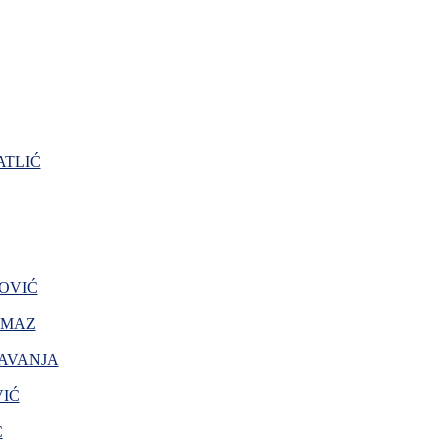
TLIĆ
OVIĆ
AMAZ
AVANJA
VIĆ
Ć