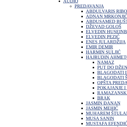
AUDIO
PREDAVANJA
ABDULVARIS RIB
ADNAN MRKONJI
ABDUSAMED BUŠT
DŽEVAD GOLOŠ
ELVEDIN HUSEINB
ELVEDIN PEZIĆ
ENES JULARDŽIJA
EMIR DEMIR
HARMIN SULJIĆ
HAJRUDIN AHMET
NAMAZ
PUT DO DŽE
BLAGODATI 
BLAGODATI Š
OPŠTA PRED
POKAJANJE I
RAMAZANSKA
BRAK
JASMIN ĐANAN
JASMIN MEHIĆ
MUHAREM ŠTULA
MUSA SANIN
MUSTAFA EFENDI