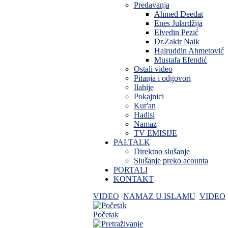
Predavanja
Ahmed Deedat
Enes Julardžija
Elvedin Pezić
Dr.Zakir Naik
Hajruddin Ahmetović
Mustafa Efendić
Ostali video
Pitanja i odgovori
Ilahije
Pokajnici
Kur'an
Hadisi
Namaz
TV EMISIJE
PALTALK
Direktno slušanje
Slušanje preko acounta
PORTALI
KONTAKT
VIDEO
NAMAZ U ISLAMU
VIDEO
Početak