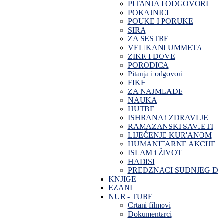
PITANJA I ODGOVORI
POKAJNICI
POUKE I PORUKE
SIRA
ZA SESTRE
VELIKANI UMMETA
ZIKR I DOVE
PORODICA
Pitanja i odgovori
FIKH
ZA NAJMLAĐE
NAUKA
HUTBE
ISHRANA i ZDRAVLJE
RAMAZANSKI SAVJETI
LIJEČENJE KUR'ANOM
HUMANITARNE AKCIJE
ISLAM i ŽIVOT
HADISI
PREDZNACI SUDNJEG 
KNJIGE
EZANI
NUR - TUBE
Crtani filmovi
Dokumentarci