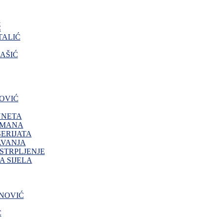
O
Ć
ALIĆ
AŠIĆ
OVIĆ
NNETA
IMANA
ERIJATA
AVANJA
 STRPLJENJE
 SIJELA
NOVIĆ
Ć