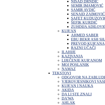
NISAD DRNDIĆ
SEMIR IMAMOVIĆ
SAMIR AVDIĆ
SENAID ZAIMOVIĆ
SAFET KUDUZOVI
ŠEFIK KURDIĆ
ZUHDIJA ADILOVI
KUR'AN
AHMED SABER
EBU BEKR ASH SH
PREVOD KUR'ANA
RAZNI UČAČI
ILAHIJE
KAZIVANJA
LIJEČENJE KUR'ANOM
MOJ POSLANIK
NAMAZ
TEKSTOVI
ODGOVOR NA ZABLUD
VJEROVJESNIKOVI VASI
KUR'AN I NAUKA
AKIDA
DA LI STE ZNALI
DA'WA
AHLAK