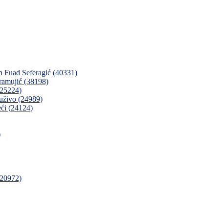
ah Fuad Seferagić (40331)
ramujić (38198)
(25224)
 uživo (24989)
ći (24124)
)
(20972)