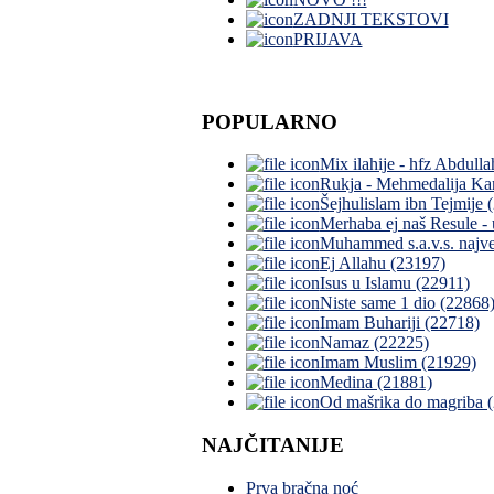
ZADNJI TEKSTOVI
PRIJAVA
POPULARNO
Mix ilahije - hfz Abdull
Rukja - Mehmedalija Ka
Šejhulislam ibn Tejmije 
Merhaba ej naš Resule -
Muhammed s.a.v.s. najve
Ej Allahu (23197)
Isus u Islamu (22911)
Niste same 1 dio (22868
Imam Buhariji (22718)
Namaz (22225)
Imam Muslim (21929)
Medina (21881)
Od mašrika do magriba 
NAJČITANIJE
Prva bračna noć