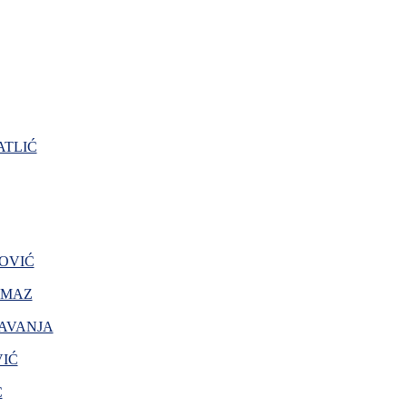
TLIĆ
OVIĆ
AMAZ
AVANJA
VIĆ
Ć