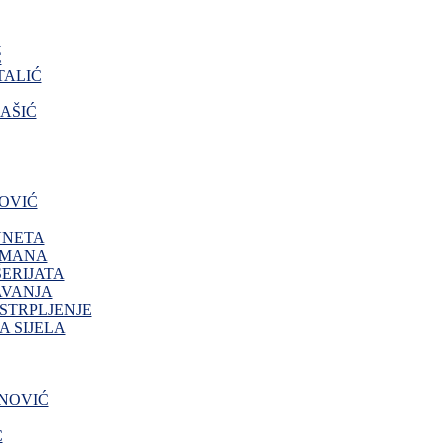
O
Ć
ALIĆ
AŠIĆ
OVIĆ
NNETA
IMANA
ERIJATA
AVANJA
 STRPLJENJE
 SIJELA
NOVIĆ
Ć