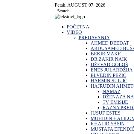
Petak
,
AUGUST
07
,
2026
POČETNA
VIDEO
PREDAVANJA
AHMED DEEDAT
ABDUSAMED BUŠA
BEKIR MAKIĆ
DR.ZAKIR NAIK
DŽEVAD GOLOŠ
ENES JULARDŽIJA
ELVEDIN PEZIĆ
HARMIN SULJIĆ
HAJRUDIN AHMET
NAMAZ
DŽENAZA N
TV EMISIJE
RAZNA PRED
JUSUF ESTES
MUHIDIN HALILO
KHALID YASIN
MUSTAFA EFENDI