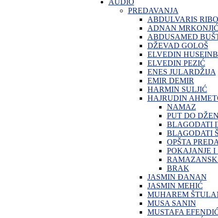
AUDIO
PREDAVANJA
ABDULVARIS RIB
ADNAN MRKONJI
ABDUSAMED BUŠT
DŽEVAD GOLOŠ
ELVEDIN HUSEINB
ELVEDIN PEZIĆ
ENES JULARDŽIJA
EMIR DEMIR
HARMIN SULJIĆ
HAJRUDIN AHMET
NAMAZ
PUT DO DŽE
BLAGODATI 
BLAGODATI Š
OPŠTA PRED
POKAJANJE I
RAMAZANSKA
BRAK
JASMIN ĐANAN
JASMIN MEHIĆ
MUHAREM ŠTULA
MUSA SANIN
MUSTAFA EFENDI