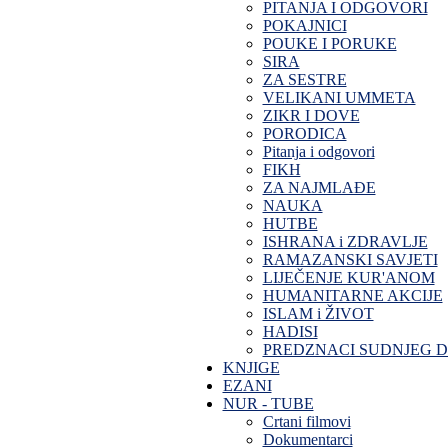
PITANJA I ODGOVORI
POKAJNICI
POUKE I PORUKE
SIRA
ZA SESTRE
VELIKANI UMMETA
ZIKR I DOVE
PORODICA
Pitanja i odgovori
FIKH
ZA NAJMLAĐE
NAUKA
HUTBE
ISHRANA i ZDRAVLJE
RAMAZANSKI SAVJETI
LIJEČENJE KUR'ANOM
HUMANITARNE AKCIJE
ISLAM i ŽIVOT
HADISI
PREDZNACI SUDNJEG 
KNJIGE
EZANI
NUR - TUBE
Crtani filmovi
Dokumentarci