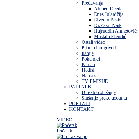
Predavanja
Ahmed Deedat
Enes Julardžija
Elvedin Pezić
Dr.Zakir Naik
Hajruddin Ahmetović
Mustafa Efendić
Ostali video
Pitanja i odgovori
Ilahije
Pokajnici
Kur'an
Hadisi
Namaz
TV EMISIJE
PALTALK
Direktno slušanje
Slušanje preko acounta
PORTALI
KONTAKT
VIDEO
Početak