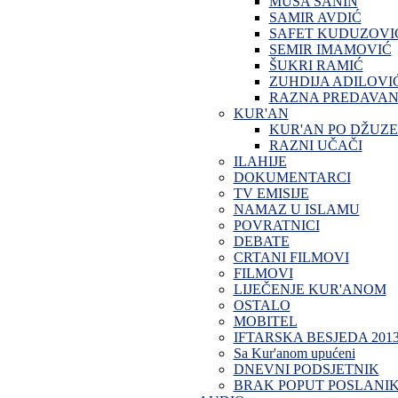
MUSA SANIN
SAMIR AVDIĆ
SAFET KUDUZOVI
SEMIR IMAMOVIĆ
ŠUKRI RAMIĆ
ZUHDIJA ADILOVI
RAZNA PREDAVAN
KUR'AN
KUR'AN PO DŽUZ
RAZNI UČAČI
ILAHIJE
DOKUMENTARCI
TV EMISIJE
NAMAZ U ISLAMU
POVRATNICI
DEBATE
CRTANI FILMOVI
FILMOVI
LIJEČENJE KUR'ANOM
OSTALO
MOBITEL
IFTARSKA BESJEDA 201
Sa Kur'anom upućeni
DNEVNI PODSJETNIK
BRAK POPUT POSLANI