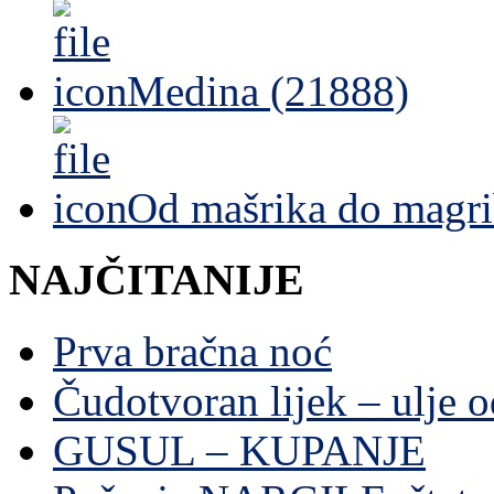
Medina (21888)
Od mašrika do magri
NAJČITANIJE
Prva bračna noć
Čudotvoran lijek – ulje 
GUSUL – KUPANJE