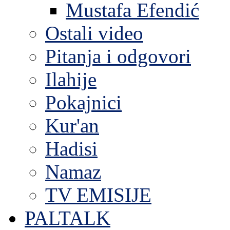
Mustafa Efendić
Ostali video
Pitanja i odgovori
Ilahije
Pokajnici
Kur'an
Hadisi
Namaz
TV EMISIJE
PALTALK