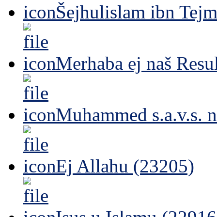
Šejhulislam ibn Tejm
Merhaba ej naš Resul
Muhammed s.a.v.s. n
Ej Allahu (23205)