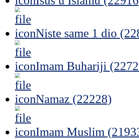
Isus u Islamu (22916
Niste same 1 dio (22
Imam Buhariji (2272
Namaz (22228)
Imam Muslim (2193