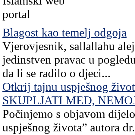
Blagost kao temelj odgoja
Vjerovjesnik, sallallahu ale
jedinstven pravac u pogledu
da li se radilo o djeci...
Otkrij tajnu uspješnog živo
SKUPLJATI MED, NEMO
Počinjemo s objavom dijelov
uspješnog života” autora dr. 