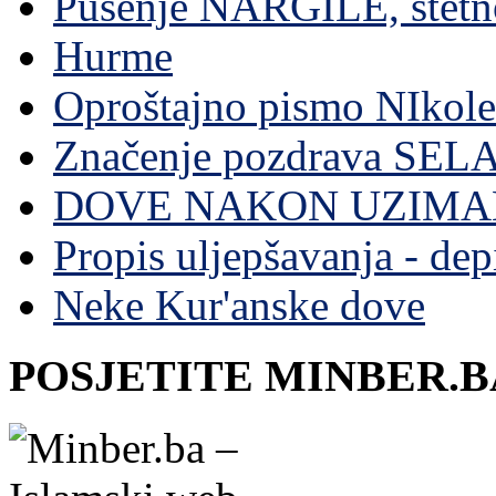
Pušenje NARGILE, štetn
Hurme
Oproštajno pismo NIkole
Značenje pozdrava SE
DOVE NAKON UZIMA
Propis uljepšavanja - depi
Neke Kur'anske dove
POSJETITE MINBER.B