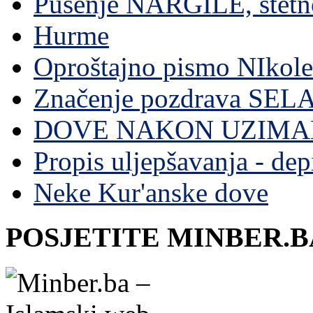
Pušenje NARGILE, štetn
Hurme
Oproštajno pismo NIkole
Značenje pozdrava SE
DOVE NAKON UZIMA
Propis uljepšavanja - depi
Neke Kur'anske dove
POSJETITE MINBER.B