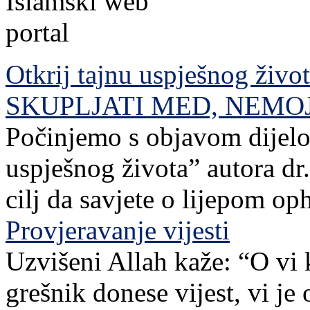
Otkrij tajnu uspješnog živo
SKUPLJATI MED, NEMO
Počinjemo s objavom dijelov
uspješnog života” autora dr. 
cilj da savjete o lijepom o
Provjeravanje vijesti
Uzvišeni Allah kaže: “O vi 
grešnik donese vijest, vi je