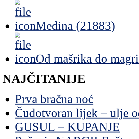
Medina (21883)
Od mašrika do magri
NAJČITANIJE
Prva bračna noć
Čudotvoran lijek – ulje 
GUSUL – KUPANJE