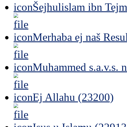
Šejhulislam ibn Tejm
Merhaba ej naš Resul
Muhammed s.a.v.s. n
Ej Allahu (23200)