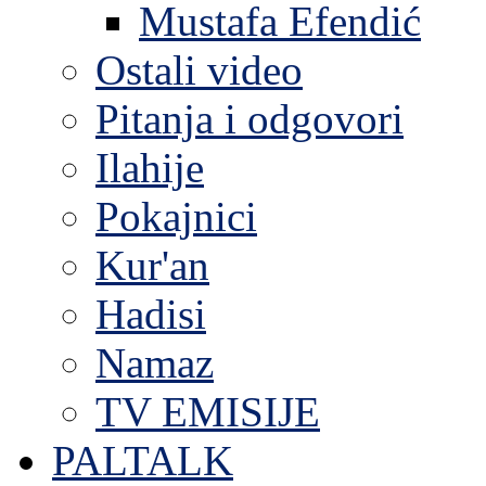
Mustafa Efendić
Ostali video
Pitanja i odgovori
Ilahije
Pokajnici
Kur'an
Hadisi
Namaz
TV EMISIJE
PALTALK