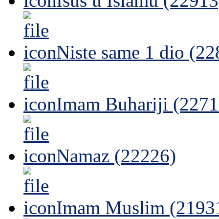
Isus u Islamu (22913
Niste same 1 dio (22
Imam Buhariji (2271
Namaz (22226)
Imam Muslim (2193