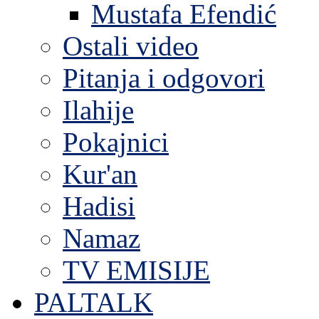
Mustafa Efendić
Ostali video
Pitanja i odgovori
Ilahije
Pokajnici
Kur'an
Hadisi
Namaz
TV EMISIJE
PALTALK