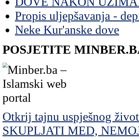
DOVE NAKON UZIMA
Propis uljepšavanja - depi
Neke Kur'anske dove
POSJETITE MINBER.B
Otkrij tajnu uspješnog živo
SKUPLJATI MED, NEMO