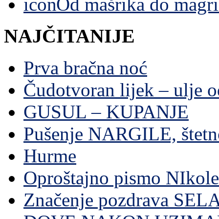
Od mašrika do magri
NAJČITANIJE
Prva bračna noć
Čudotvoran lijek – ulje 
GUSUL – KUPANJE
Pušenje NARGILE, štetn
Hurme
Oproštajno pismo NIkole
Značenje pozdrava SE