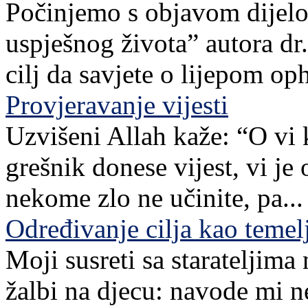
Počinjemo s objavom dijelov
uspješnog života” autora dr. 
cilj da savjete o lijepom o
Provjeravanje vijesti
Uzvišeni Allah kaže: “O vi 
grešnik donese vijest, vi je
nekome zlo ne učinite, pa...
Određivanje cilja kao teme
Moji susreti sa starateljim
žalbi na djecu: navode mi n