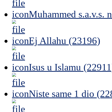
Muhammed s.a.v.s. n
Ej Allahu (23196)
Isus u Islamu (22911
Niste same 1 dio (22