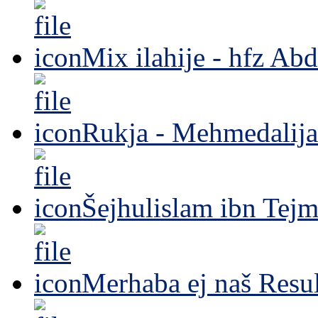
Mix ilahije - hfz Ab
Rukja - Mehmedalija
Šejhulislam ibn Tejm
Merhaba ej naš Resul