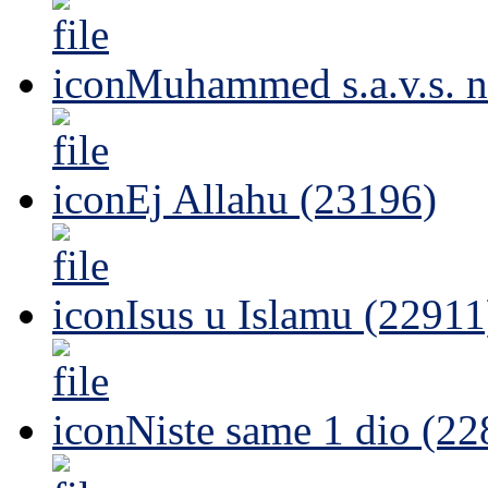
Muhammed s.a.v.s. n
Ej Allahu (23196)
Isus u Islamu (22911
Niste same 1 dio (22