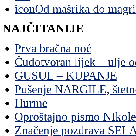
Od mašrika do magri
NAJČITANIJE
Prva bračna noć
Čudotvoran lijek – ulje 
GUSUL – KUPANJE
Pušenje NARGILE, štetn
Hurme
Oproštajno pismo NIkole
Značenje pozdrava SE