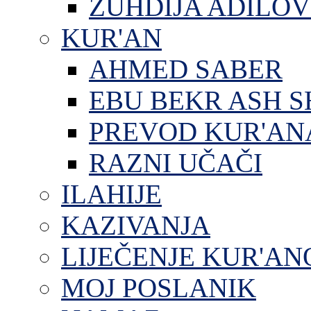
ZUHDIJA ADILOV
KUR'AN
AHMED SABER
EBU BEKR ASH S
PREVOD KUR'AN
RAZNI UČAČI
ILAHIJE
KAZIVANJA
LIJEČENJE KUR'A
MOJ POSLANIK