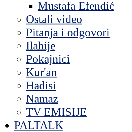
Mustafa Efendić
Ostali video
Pitanja i odgovori
Ilahije
Pokajnici
Kur'an
Hadisi
Namaz
TV EMISIJE
PALTALK