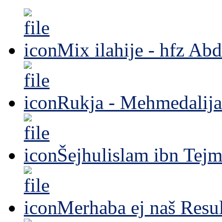
Mix ilahije - hfz Ab
Rukja - Mehmedalija
Šejhulislam ibn Tejm
Merhaba ej naš Resul