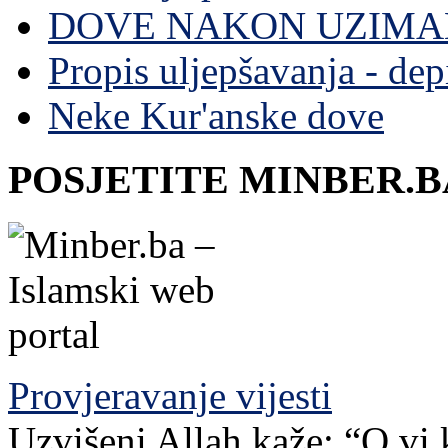
DOVE NAKON UZIMA
Propis uljepšavanja - depi
Neke Kur'anske dove
POSJETITE MINBER.B
Provjeravanje vijesti
Uzvišeni Allah kaže: “O vi 